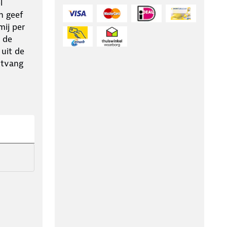
l
n geef
ij per
 de
 uit de
ntvang