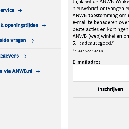
Ja, ik wil de ANWB Winke
nieuwsbrief ontvangen e
ervice
ANWB toestemming om m
e-mail te benaderen over
& openingstijden
beste acties en kortingen
ANWB (web)winkel en o
elde vragen
5.- cadeautegoed.*
*Alleen voor leden
gegevens
E-mailadres
n via ANWB.nl
Inschrijven