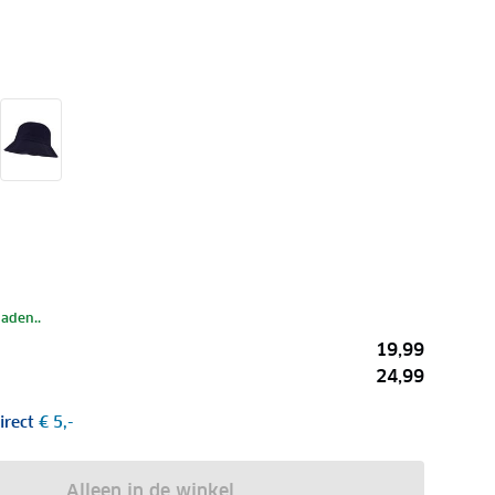
laden..
19,99
24,99
irect
€ 5,-
Alleen in de winkel