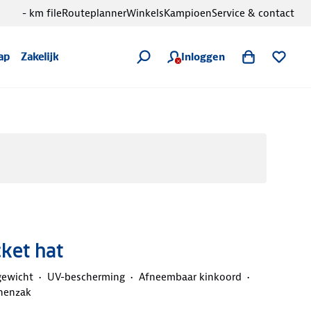
- km file
Routeplanner
Winkels
Kampioen
Service & contact
Inloggen
ap
Zakelijk
cket hat
gewicht
UV-bescherming
Afneembaar kinkoord
nenzak