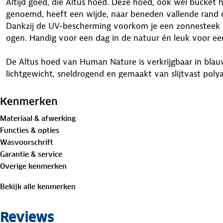
Altijd goed, die Altus hoed. Deze hoed, ook wel bucket 
genoemd, heeft een wijde, naar beneden vallende rand d
Dankzij de UV-bescherming voorkom je een zonnesteek en 
ogen. Handig voor een dag in de natuur én leuk voor een
De Altus hoed van Human Nature is verkrijgbaar in blauw
lichtgewicht, sneldrogend en gemaakt van slijtvast pol
opvouwen en opbergen in het vakje aan de binnenkant.
kinkoord met stopper zorgt ervoor dat de hoed goed blij
Kenmerken
komen!
Materiaal & afwerking
Functies & opties
Materiaal:
Wasvoorschrift
Buitenstof: 100% polyamide
Garantie & service
Overige kenmerken
Bekijk alle kenmerken
Reviews