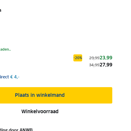
n
laden..
23,99
29,99
-20%
27,99
34,99
irect
€ 4,-
Plaats in winkelmand
Winkelvoorraad
ding door
ANWB