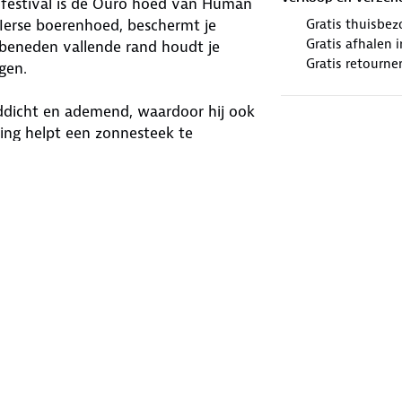
en festival is de Ouro hoed van Human
 Ierse boerenhoed, beschermt je
Gratis thuisbez
Gratis afhalen
 beneden vallende rand houdt je
Gratis retourne
gen.
ddicht en ademend, waardoor hij ook
ing helpt een zonnesteek te
ichtgewicht hoed goed aan. Blijf het
 Nature!