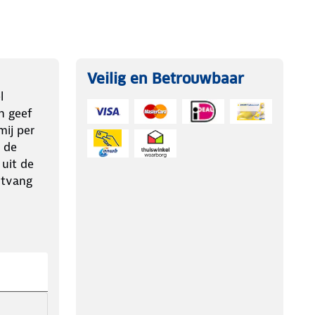
Veilig en Betrouwbaar
l
n geef
ij per
 de
 uit de
ntvang