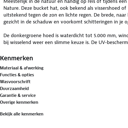
Meesterlijk in de natuur en handig op reis óf tijdens e
Nature. Deze bucket hat, ook bekend als vissershoed of
uitstekend tegen de zon en lichte regen. De brede, naar
gezicht in de schaduw en voorkomt schitteringen in je o
De donkergroene hoed is waterdicht tot 5.000 mm, win
bij wisselend weer een slimme keuze is. De UV-bescherm
voorkomen. Dankzij de verstelbare binnenzijde sluit de l
weer altijd een stap voor met de Ouro hoed van Human
Kenmerken
Materiaal & afwerking
Bewust onderweg met hergebruikt materiaal:
Functies & opties
100%
gerecycled polyester
Wasvoorschrift
Duurzaamheid
Garantie & service
Overige kenmerken
Bekijk alle kenmerken