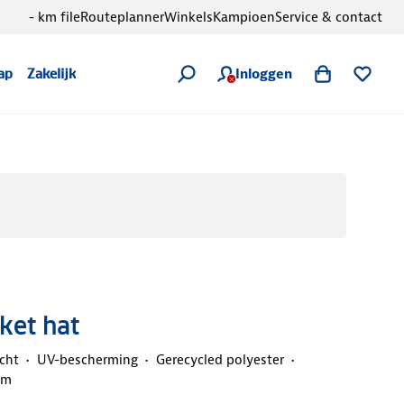
- km file
Routeplanner
Winkels
Kampioen
Service & contact
Inloggen
ap
Zakelijk
ket hat
cht
UV-bescherming
Gerecycled polyester
mm