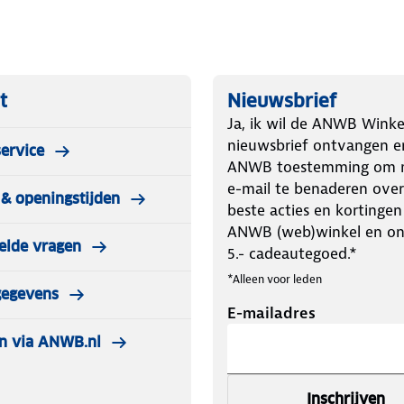
t
Nieuwsbrief
Ja, ik wil de ANWB Winke
nieuwsbrief ontvangen e
ervice
ANWB toestemming om m
e-mail te benaderen over
& openingstijden
beste acties en kortingen
ANWB (web)winkel en o
elde vragen
5.- cadeautegoed.*
*Alleen voor leden
gegevens
E-mailadres
n via ANWB.nl
Inschrijven