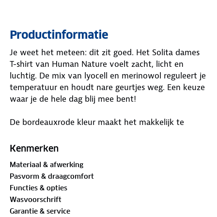
Productinformatie
Je weet het meteen: dit zit goed. Het Solita dames
T-shirt van Human Nature voelt zacht, licht en
luchtig. De mix van lyocell en merinowol reguleert je
temperatuur en houdt nare geurtjes weg. Een keuze
waar je de hele dag blij mee bent!
De bordeauxrode kleur maakt het makkelijk te
combineren, en de ronde hals en normale pasvorm
zorgen voor een fijne fit. Nog een voordeel? Je
Kenmerken
vouwt het shirt klein op en stopt het zo in je tas.
Materiaal & afwerking
Handig als je onderweg bent!
Pasvorm & draagcomfort
Functies & opties
Materiaal:
Wasvoorschrift
76% lyocell, 17% merinowol, 7% elastaan
Garantie & service