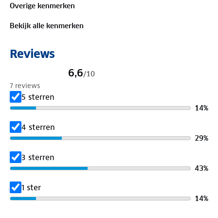
Overige kenmerken
Is je kleding aan vervanging toe? Lever het in bij
onze winkels. Wij geven er een nieuwe bestemming
Bekijk alle kenmerken
aan.
Reviews
6,6
/
10
7 reviews
5 sterren
14
%
4 sterren
29
%
3 sterren
43
%
1 ster
14
%