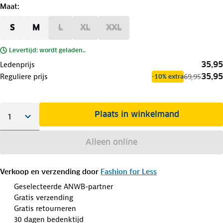
Maat
:
S
M
L
XL
XXL
Levertijd: wordt geladen..
35,95
Ledenprijs
35,95
Reguliere prijs
69,95
-10% extra
Plaats in winkelmand
Alleen online
Verkoop en verzending door
Fashion for Less
Geselecteerde ANWB-partner
Gratis verzending
Gratis retourneren
30 dagen bedenktijd