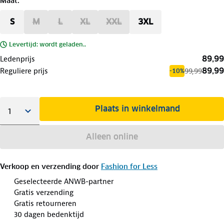
Maat
:
S
M
L
XL
XXL
3XL
Levertijd: wordt geladen..
89,99
Ledenprijs
89,99
Reguliere prijs
99,99
-10%
Plaats in winkelmand
Alleen online
Verkoop en verzending door
Fashion for Less
Geselecteerde ANWB-partner
Gratis verzending
Gratis retourneren
30 dagen bedenktijd