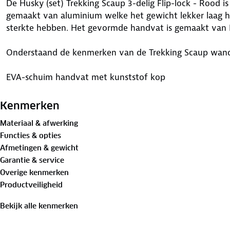
De Husky (set) Trekking Scaup 3-delig Flip-lock - Rood 
gemaakt van aluminium welke het gewicht lekker laag h
sterkte hebben. Het gevormde handvat is gemaakt van
Onderstaand de kenmerken van de Trekking Scaup wand
EVA-schuim handvat met kunststof kop
Aluminium wandelstokken
Flip-lock-systeem voor het in hoogte verstellen
Kenmerken
Tip van wolfraam
Materiaal & afwerking
63-136 cm
Functies & opties
240 gram (één stok zonder basket en rubberen dop)
Afmetingen & gewicht
Verstelbare riem
Garantie & service
Beschermkapje
Overige kenmerken
Productveiligheid
Zeer geschikt voor een bergreis, wandelen en trekking.
beschermkap voor de tip, afneembare sneeuwplaatjes en 
Bekijk alle kenmerken
af te stellen tussen de 63-136 cm en hebben per stok e