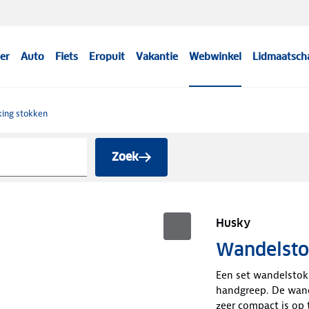
er
Auto
Fiets
Eropuit
Vakantie
Webwinkel
Lidmaatsch
king stokken
Zoek
Husky
Wandelsto
Een set wandelsto
handgreep. De wande
zeer compact is op 