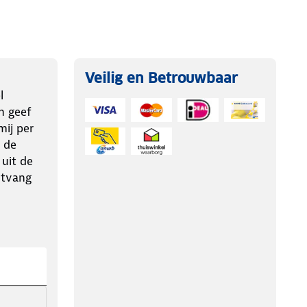
Veilig en Betrouwbaar
l
n geef
ij per
 de
 uit de
ntvang