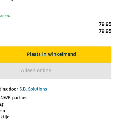
laden..
79,95
79,95
Plaats in winkelmand
Alleen online
ding door
S.B. Solutions
ANWB-partner
ng
ren
ktijd