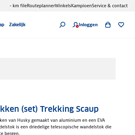
- km file
Routeplanner
Winkels
Kampioen
Service & contact
Inloggen
ap
Zakelijk
kken (set) Trekking Scaup
kken van Husky gemaakt van aluminium en een EVA
lstok is een driedelige telescopische wandelstok die
te bergen.