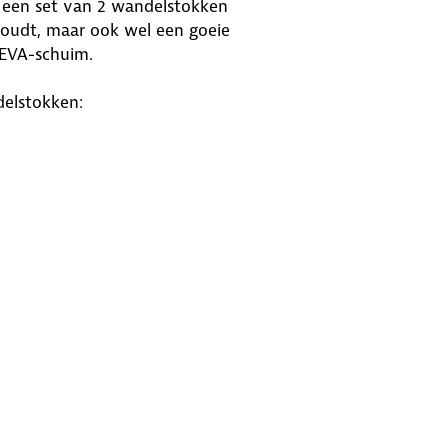
is een set van 2 wandelstokken
oudt, maar ook wel een goeie
 EVA-schuim.
elstokken:
 De set wordt geleverd met een
een verstelbare lus. De stokken zijn
en gewicht van 240 gram.