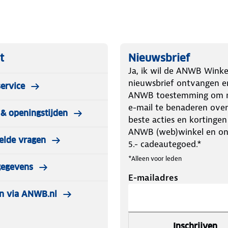
t
Nieuwsbrief
Ja, ik wil de ANWB Winke
nieuwsbrief ontvangen e
ervice
ANWB toestemming om m
e-mail te benaderen over
& openingstijden
beste acties en kortingen
ANWB (web)winkel en o
elde vragen
5.- cadeautegoed.*
*Alleen voor leden
gegevens
E-mailadres
n via ANWB.nl
Inschrijven