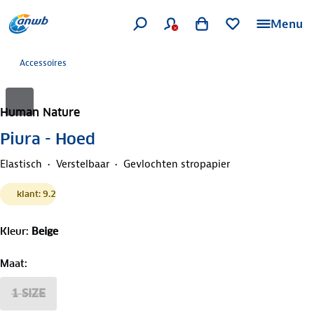
Menu
Accessoires
Human Nature
Piura - Hoed
Elastisch
Verstelbaar
Gevlochten stropapier
klant: 9.2
Kleur
:
Beige
Maat
:
1 SIZE