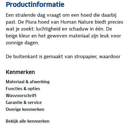
Productinformatie
Een stralende dag vraagt om een hoed die daarbij
past. De Piura hoed van Human Nature biedt precies
wat je zoekt: luchtigheid en schaduw in één. De
beige kleur en het geweven materiaal zijn leuk voor
zonnige dagen.
De buitenkant is gemaakt van stropapier, waardoor
de hoed licht en ademend is. Aan de binnenkant
vind je een handige tape-tunnel met een elastische
Kenmerken
band, waarmee je de pasvorm perfect kunt
Materiaal & afwerking
afstellen. Het elastische uiteinde is netjes
Functies & opties
weggewerkt aan de achterkant. Geniet van een
Wasvoorschrift
zonnige dag. Wat zijn jouw plannen?
Garantie & service
Overige kenmerken
Materiaal:
Buitenstof: 100% stropapier
Bekijk alle kenmerken