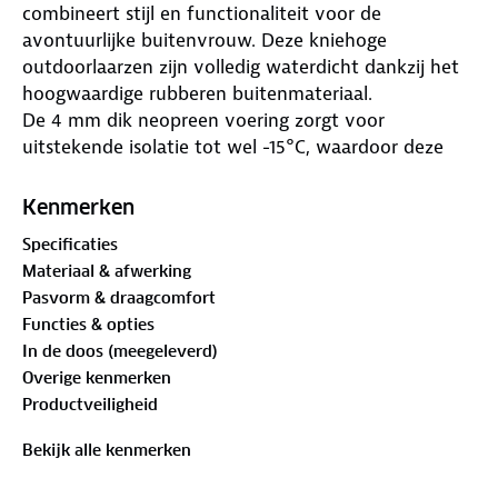
combineert stijl en functionaliteit voor de
avontuurlijke buitenvrouw. Deze kniehoge
outdoorlaarzen zijn volledig waterdicht dankzij het
hoogwaardige rubberen buitenmateriaal.
De 4 mm dik neopreen voering zorgt voor
uitstekende isolatie tot wel -15°C, waardoor deze
regenlaarzen ook perfect zijn voor koude
winterdagen. De uitneembare binnenzool van zacht
Kenmerken
schuim biedt optimaal comfort en ondersteuning,
Specificaties
terwijl de robuuste rubberen profielzool zorgt voor
Materiaal & afwerking
stevige grip op iedere ondergrond. De ritssluiting en
Pasvorm & draagcomfort
verstelbare schacht maken de laarzen eenvoudig
Functies & opties
aan en uit te trekken en zorgen voor een perfecte,
In de doos (meegeleverd)
aansluitende pasvorm.
Overige kenmerken
Of je nu een wandeling door het bos maakt, je in de
Productveiligheid
tuin werkt of op een regenachtige dag de stad in
gaat, deze veelzijdige dameslaarzen bieden
Bekijk alle kenmerken
bescherming, warmte en stijl in alle seizoenen.