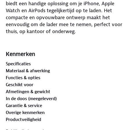
biedt een handige oplossing om je iPhone, Apple
Watch en AirPods tegelijkertijd op te laden. Het
compacte en opvouwbare ontwerp maakt het
eenvoudig om de lader mee te nemen, perfect voor
thuis, op kantoor of onderweg.
Met draadloos opladen voor je iPhone (5-15 Watt),
Apple Watch (2,5 Watt) en AirPods (3 Watt) hoef je
Kenmerken
je geen zorgen te maken over verschillende kabels.
Specificaties
De LED-lampjes geven aan wanneer je apparaten
Materiaal & afwerking
goed opladen, en de lader stopt automatisch bij
Functies & opties
detectie van onbekende objecten (FOD).
Geschikt voor
Afmetingen & gewicht
Voor optimale laadsnelheid gebruik je een krachtige
In de doos (meegeleverd)
18 Watt oplader (apart verkrijgbaar). De laadtijd
Garantie & service
varieert afhankelijk van het aantal apparaten dat je
Overige kenmerken
tegelijk oplaadt; een iPhone laadt gemiddeld op in
Productveiligheid
1,5 tot 3 uur, AirPods (Pro) in 1-3 uur en de Apple
Watch in 1-2 uur.