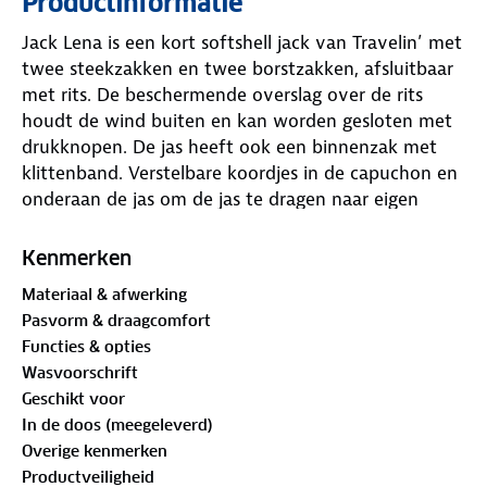
Productinformatie
Jack Lena is een kort softshell jack van Travelin’ met
twee steekzakken en twee borstzakken, afsluitbaar
met rits. De beschermende overslag over de rits
houdt de wind buiten en kan worden gesloten met
drukknopen. De jas heeft ook een binnenzak met
klittenband. Verstelbare koordjes in de capuchon en
onderaan de jas om de jas te dragen naar eigen
voorkeur. De mouwen zijn voorzien van storm
manchetten om de kou buiten te laten.
Kenmerken
Materiaal & afwerking
Pasvorm & draagcomfort
Functies & opties
Wasvoorschrift
Geschikt voor
In de doos (meegeleverd)
Overige kenmerken
Productveiligheid