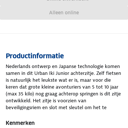
Alleen online
Productinformatie
Nederlands ontwerp en Japanse technologie komen
samen in dit Urban Iki Junior achterzitje. Zelf fietsen
is natuurlijk het leukste wat er is, maar voor die
keren dat grote kleine avonturiers van 5 tot 10 jaar
(max 35 kilo) nog graag achterop springen is dit zitje
ontwikkeld. Het zitje is voorzien van
beveiligingsriem en slot met sleutel om het te
beveiligen tegen diefstal. Wanneer het zitje niet
wordt gebruikt is het eenvoudig in te klappen.
Kenmerken