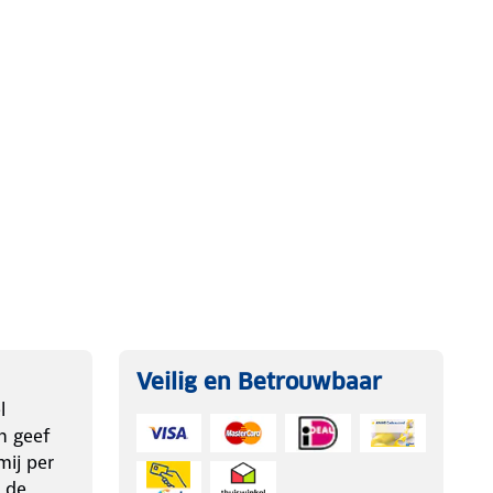
Veilig en Betrouwbaar
l
n geef
ij per
 de