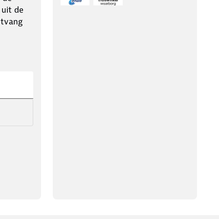
 uit de
ntvang