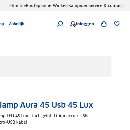
- km file
Routeplanner
Winkels
Kampioen
Service & contact
Inloggen
ap
Zakelijk
lamp Aura 45 Usb 45 Lux
 LED 45 Lux - incl. geint. Li-ion accu / USB
cro-USB kabel