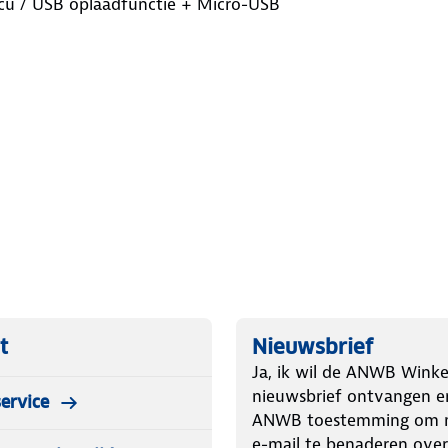
ccu / USB oplaadfunctie + Micro-USB
t
Nieuwsbrief
Ja, ik wil de ANWB Winke
nieuwsbrief ontvangen e
ervice
ANWB toestemming om m
e-mail te benaderen over