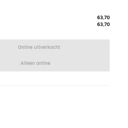
63,70
63,70
Online uitverkocht
Alleen online