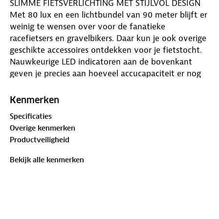
SLIMME FIETSVERLICHTING MET STIJLVOL DESIGN
Met 80 lux en een lichtbundel van 90 meter blijft er
weinig te wensen over voor de fanatieke
racefietsers en gravelbikers. Daar kun je ook overige
geschikte accessoires ontdekken voor je fietstocht.
Nauwkeurige LED indicatoren aan de bovenkant
geven je precies aan hoeveel accucapaciteit er nog
over is en welke van de vier verlichtingsmodi je
momenteel hebt gekozen. Met de Light Guide aan
Kenmerken
de zijkant ziet deze koplamp er niet alleen goed uit,
Specificaties
deze lamp voldoet ook aan de StVZO wettelijk
Overige kenmerken
goedkeuring en het RAI Keurmerk Fietsverlichting
Productveiligheid
door de niet-verblindend lichtbundel, wel zo fijn
voor andere verkeersdeelnemers op de openbare
Bekijk alle kenmerken
weg. De Duitse consumentenbond Stiftung
Warentest beoordeelde de oplaadbare AURA 80 USB
in de editie 9/2020 met het testoordeel GOED (2,0).
VIER MODI OM UIT TE KIEZEN