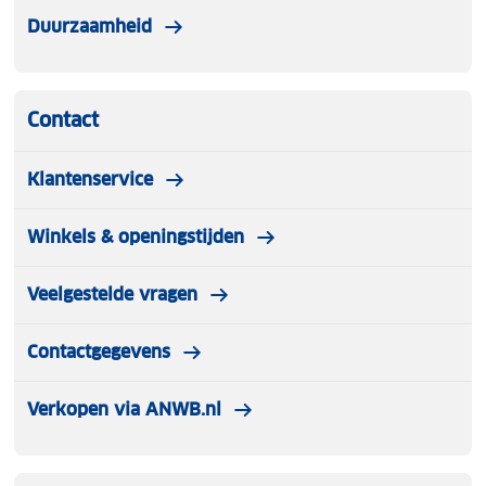
volledig opgeladen en gebruiksklaar. Dat bespaart
Duurzaamheid
geld en is goed voor het milieu.
Contact
Klantenservice
Winkels & openingstijden
Veelgestelde vragen
Contactgegevens
Verkopen via ANWB.nl