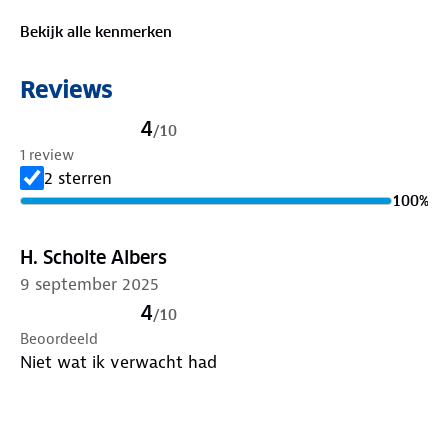
De Travelin’ Sverre is PFAS-vrij en combineert
Bekijk alle kenmerken
technische eigenschappen met een strak, outdoor-
geïnspireerd ontwerp, ideaal voor dagelijks gebruik
Reviews
en actieve momenten buiten.
4
/
10
1 review
2 sterren
100
%
H. Scholte Albers
9 september 2025
4
/
10
Beoordeeld
Niet wat ik verwacht had