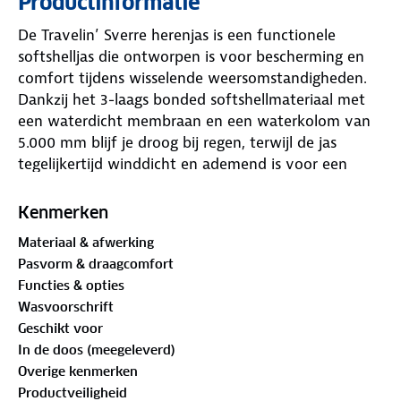
Productinformatie
De Travelin’ Sverre herenjas is een functionele
softshelljas die ontworpen is voor bescherming en
comfort tijdens wisselende weersomstandigheden.
Dankzij het 3-laags bonded softshellmateriaal met
een waterdicht membraan en een waterkolom van
5.000 mm blijf je droog bij regen, terwijl de jas
tegelijkertijd winddicht en ademend is voor een
aangenaam draagcomfort.
Kenmerken
De jas is voorzien van waterdicht gestikte naden die
Materiaal & afwerking
extra bescherming bieden tegen vocht. Praktisch in
Pasvorm & draagcomfort
gebruik zijn de steekzakken en de binnenzak met
Functies & opties
rits, zodat je persoonlijke spullen veilig opgeborgen
Wasvoorschrift
blijven. De vaste capuchon beschermt tegen wind
Geschikt voor
en regen en de verstelbare manchetten met
In de doos (meegeleverd)
klittenbandsluiting zorgen voor een goede afsluiting
Overige kenmerken
en een comfortabele pasvorm.
Productveiligheid