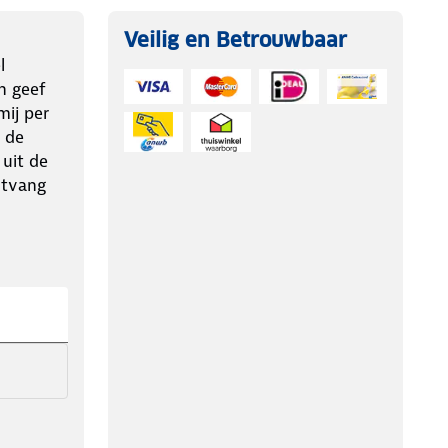
Veilig en Betrouwbaar
l
n geef
ij per
 de
 uit de
ntvang