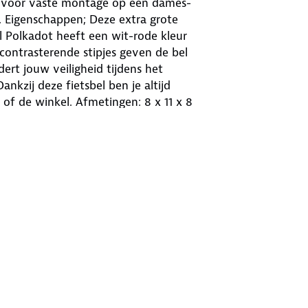
ikt voor vaste montage op een dames-
r. Eigenschappen; Deze extra grote
l Polkadot heeft een wit-rode kleur
 contrasterende stipjes geven de bel
dert jouw veiligheid tijdens het
nkzij deze fietsbel ben je altijd
l of de winkel. Afmetingen: 8 x 11 x 8
it, naar school Kleur: wit / rood
y fietsbel die je bevestigt aan het
 ding dong fietsbel kom je kleurrijk
maar ontbreekt een kleurrijke fietsbel
eeft een aantrekkelijke collectie
elnemen aan het verkeer en vind je
 rood-witte stippen zeker iets voor
rom niet over het hoofd zien.
t authentieke dingdong geluid ben je