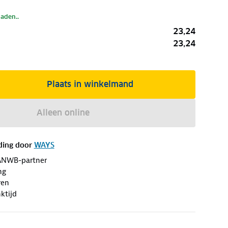
laden..
23,24
23,24
Plaats in winkelmand
Alleen online
ding door
WAYS
ANWB-partner
ng
ren
ktijd