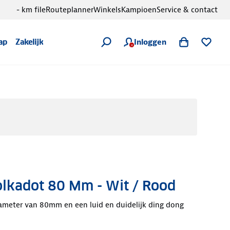
- km file
Routeplanner
Winkels
Kampioen
Service & contact
Inloggen
ap
Zakelijk
olkadot 80 Mm - Wit / Rood
iameter van 80mm en een luid en duidelijk ding dong