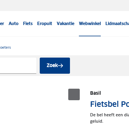
er
Auto
Fiets
Eropuit
Vakantie
Webwinkel
Lidmaatsch
toeters
Zoek
Basil
Fietsbel P
De bel heeft een d
geluid.