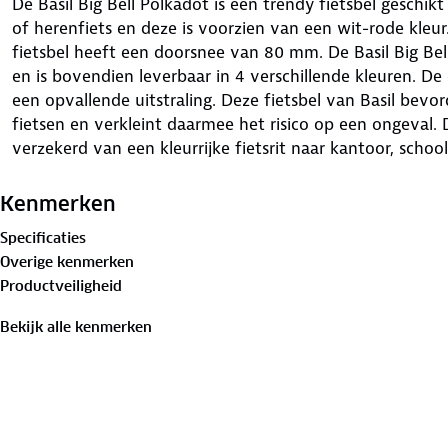
De Basil Big Bell Polkadot is een trendy fietsbel gesch
of herenfiets en deze is voorzien van een wit-rode kleu
fietsbel heeft een doorsnee van 80 mm. De Basil Big Bel
en is bovendien leverbaar in 4 verschillende kleuren. De
een opvallende uitstraling. Deze fietsbel van Basil bevor
fietsen en verkleint daarmee het risico op een ongeval. Da
verzekerd van een kleurrijke fietsrit naar kantoor, schoo
cm (Buitenwerkse maten) Activiteit: Boodschappen, eropu
Materiaal: Metaal De Basil Big Bell Polkadot is een trend
Kenmerken
stuur van een dames- of herenfiets. Met deze extra grote
Specificaties
voor de dag. Heb je bijvoorbeeld net een fiets gekocht, 
Overige kenmerken
als echte eyecatcher? Basil springt hier handig op in en h
Productveiligheid
hippe fietsbellen op de markt gebracht. Wil je veilig de
het leuk om in kleur te fietsen? Dan is deze fietsbel met
Bekijk alle kenmerken
jou. De bel heeft een doorsnee van 80 mm en kun je daa
Dankzij het kleurrijke design val je altijd op en door he
bovendien goed te horen in het verkeer.