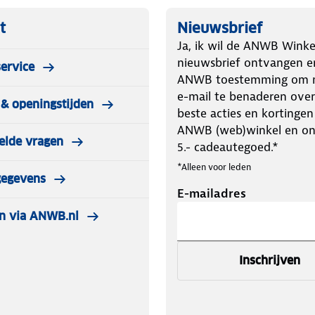
t
Nieuwsbrief
Ja, ik wil de ANWB Winke
nieuwsbrief ontvangen e
ervice
ANWB toestemming om m
e-mail te benaderen over
& openingstijden
beste acties en kortingen
ANWB (web)winkel en o
elde vragen
5.- cadeautegoed.*
*Alleen voor leden
gegevens
E-mailadres
n via ANWB.nl
Inschrijven