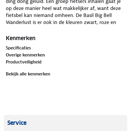
ding dong geluid. Een groep fietsers inhalen gaat je
op deze manier heel wat makkelijker af, want deze
fietsbel kan niemand omheen. De Basil Big Bell
Wanderlust is er ook in de kleuren zwart, roze en
rood. Deze fietsaccessoire is onderdeel van de Basil
Wanderlust collectie. Zo zijn er fietsbellen, maar ook
Kenmerken
zadelhoezen en diverse fietstassen voor achterop je
Specificaties
fiets verkrijgbaar. Ben je benieuwd? Bekijk de Basil
Overige kenmerken
Wanderlust collectie hier. Eigenschappen: Stijlvolle
Productveiligheid
musthave voor je fiets door vrolijke vogelprint.
Maakt een luid en duidelijk ding dong geluid.
Bekijk alle kenmerken
Service