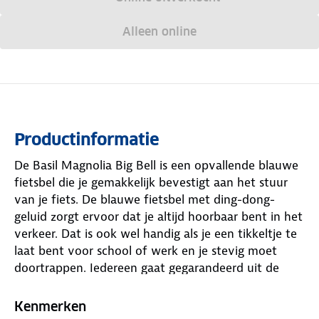
Alleen online
Productinformatie
De Basil Magnolia Big Bell is een opvallende blauwe
fietsbel die je gemakkelijk bevestigt aan het stuur
van je fiets. De blauwe fietsbel met ding-dong-
geluid zorgt ervoor dat je altijd hoorbaar bent in het
verkeer. Dat is ook wel handig als je een tikkeltje te
laat bent voor school of werk en je stevig moet
doortrappen. Iedereen gaat gegarandeerd uit de
weg voor jou. Een fietsbel draagt natuurlijk bij aan
jouw verkeersveiligheid en is daarom een onmisbaar
Kenmerken
accessoire voor op de fiets. De bel is voorzien van