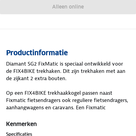
Alleen online
Productinformatie
Diamant SG2 FixMatic is speciaal ontwikkeld voor
de FIX4BIKE trekhaken. Dit zijn trekhaken met aan
de zijkant 2 extra bouten.
Op een FIX4BIKE trekhaakkogel passen naast
Fixmatic fietsendragers ook reguliere fietsendragers,
aanhangwagens en caravans. Een Fixmatic
fietsendrager past daarentegen niet op een
standaard trekhaakkogel. Een groot pluspunt van
Kenmerken
een fietsendrager met een Fixmatic koppeling is dat
Specificaties