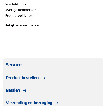
deze altijd goed (stevig en recht) op de kogel zit.
Geschikt voor
Uiteraard zijn de specificaties van SG2 Fixmatic
Overige kenmerken
onveranderd en gelijk aan die van de SG2.
Productveiligheid
Bekijk alle kenmerken
Service
Product bestellen
Betalen
Verzending en bezorging