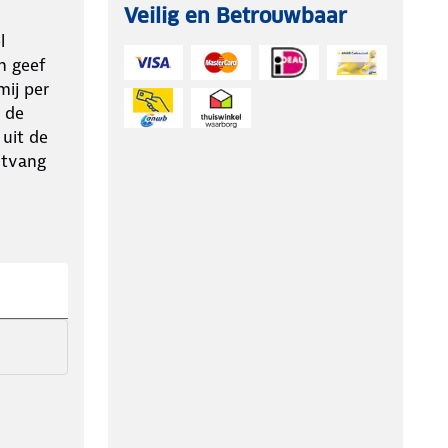
Veilig en Betrouwbaar
l
n geef
ij per
 de
 uit de
ntvang