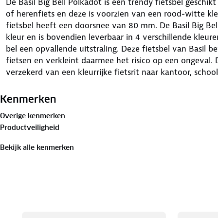
De Basil Big Bell Polkadot is een trendy fietsbel gesch
of herenfiets en deze is voorzien van een rood-witte kl
fietsbel heeft een doorsnee van 80 mm. De Basil Big Be
kleur en is bovendien leverbaar in 4 verschillende kleur
bel een opvallende uitstraling. Deze fietsbel van Basil b
fietsen en verkleint daarmee het risico op een ongeval. Da
verzekerd van een kleurrijke fietsrit naar kantoor, schoo
cm (Buitenwerkse maten) Activiteit: Boodschappen, erop
Materiaal: Metaal De Basil Big Bell Polkadot is een trend
Kenmerken
stuur van een dames- of herenfiets. Met deze extra grote
Overige kenmerken
voor de dag. Heb je bijvoorbeeld net een fiets gekocht, 
Productveiligheid
als echte eyecatcher? Basil springt hier handig op in en h
hippe fietsbellen op de markt gebracht. Wil je veilig de
Bekijk alle kenmerken
het leuk om in kleur te fietsen? Dan is deze fietsbel met
jou. De bel heeft een doorsnee van 80 mm en kun je daa
Dankzij het kleurrijke design val je altijd op en door he
bovendien goed te horen in het verkeer.