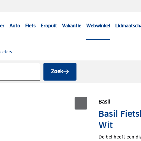
er
Auto
Fiets
Eropuit
Vakantie
Webwinkel
Lidmaatsch
toeters
Zoek
Basil
Basil Fiet
Wit
De bel heeft een d