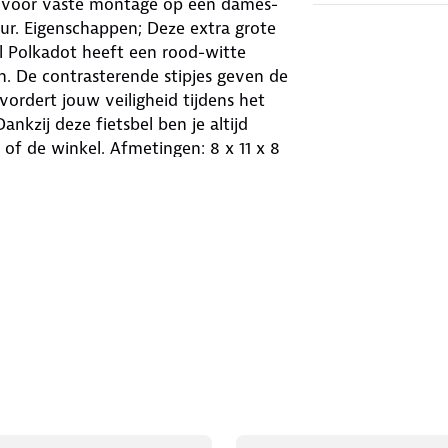
ikt voor vaste montage op een dames-
eur. Eigenschappen; Deze extra grote
ll Polkadot heeft een rood-witte
en. De contrasterende stipjes geven de
evordert jouw veiligheid tijdens het
nkzij deze fietsbel ben je altijd
l of de winkel. Afmetingen: 8 x 11 x 8
uit, naar school Kleur: Rood
y fietsbeldie je bevestigt aan het
 ding dong fietsbel kom je kleurrijk
maar ontbreekt een kleurrijke fietsbel
eeft een aantrekkelijke collectie
elnemen aan het verkeer en vind je
 rood-witte stippen zeker iets voor
rom niet over het hoofd zien.
t authentieke dingdong geluid ben je