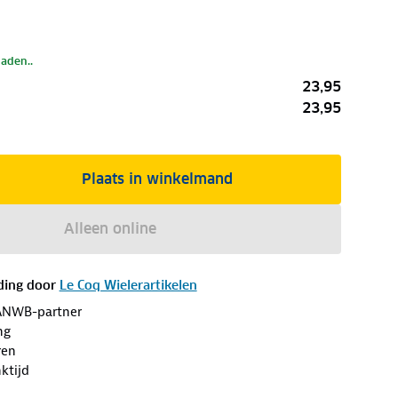
laden..
23,95
23,95
Plaats in winkelmand
Alleen online
ding door
Le Coq Wielerartikelen
ANWB-partner
ng
ren
ktijd