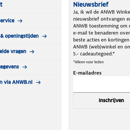
t
Nieuwsbrief
Ja, ik wil de ANWB Winke
nieuwsbrief ontvangen e
ervice
ANWB toestemming om m
e-mail te benaderen over
& openingstijden
beste acties en kortingen
ANWB (web)winkel en o
elde vragen
5.- cadeautegoed.*
*Alleen voor leden
gegevens
E-mailadres
n via ANWB.nl
Inschrijven