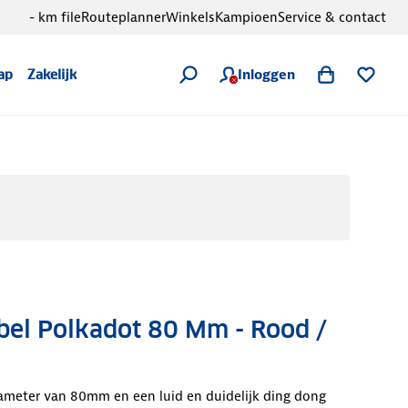
- km file
Routeplanner
Winkels
Kampioen
Service & contact
Inloggen
ap
Zakelijk
sbel Polkadot 80 Mm - Rood /
iameter van 80mm en een luid en duidelijk ding dong