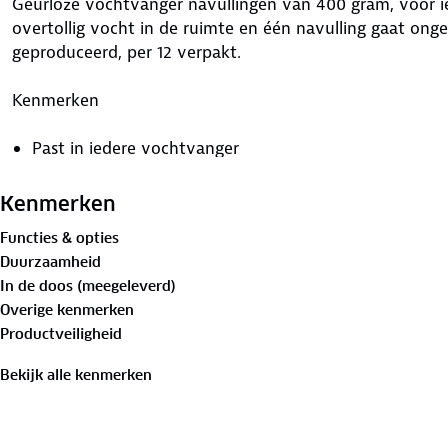
Geurloze vochtvanger navullingen van 400 gram, voor i
overtollig vocht in de ruimte en één navulling gaat on
geproduceerd, per 12 verpakt.
Kenmerken
Past in iedere vochtvanger
Gemaakt in Nederland
Kenmerken
Functies & opties
Duurzaamheid
Inhoud
In de doos (meegeleverd)
Overige kenmerken
12 x 400 gram neutrale navulling
Productveiligheid
Bekijk alle kenmerken