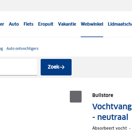
er
Auto
Fiets
Eropuit
Vakantie
Webwinkel
Lidmaatsch
ng
Auto ontvochtigers
Zoek
Bullstore
Vochtvange
- neutraal
Absorbeert vocht