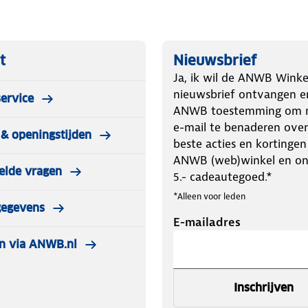
t
Nieuwsbrief
Ja, ik wil de ANWB Winke
nieuwsbrief ontvangen e
ervice
ANWB toestemming om m
e-mail te benaderen over
& openingstijden
beste acties en kortingen
ANWB (web)winkel en o
elde vragen
5.- cadeautegoed.*
*Alleen voor leden
gegevens
E-mailadres
n via ANWB.nl
Inschrijven