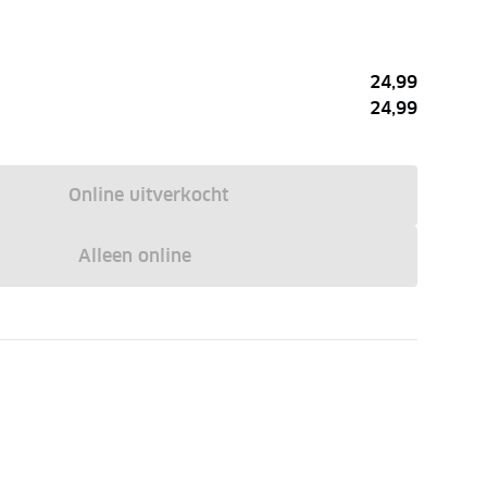
24,99
24,99
Online uitverkocht
Alleen online