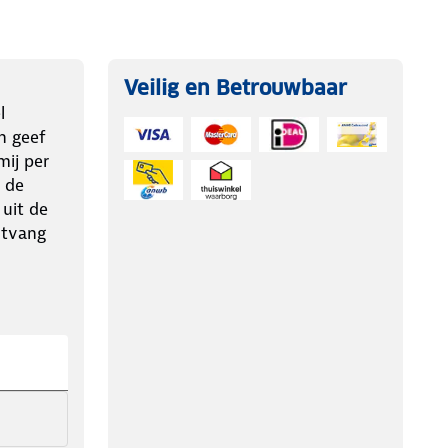
Veilig en Betrouwbaar
l
n geef
ij per
 de
 uit de
ntvang