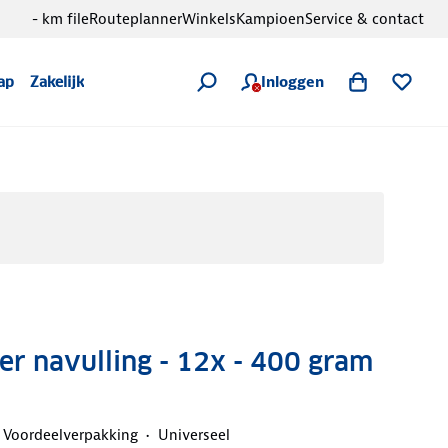
- km file
Routeplanner
Winkels
Kampioen
Service & contact
Inloggen
ap
Zakelijk
r navulling - 12x - 400 gram
Voordeelverpakking
Universeel