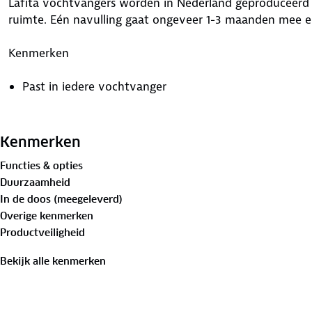
Lafita vochtvangers worden in Nederland geproduceerd e
ruimte. Eén navulling gaat ongeveer 1-3 maanden mee en
Kenmerken
Past in iedere vochtvanger
Gemaakt in Nederland
Kenmerken
Functies & opties
Inhoud
Duurzaamheid
In de doos (meegeleverd)
28 x 450 gram navulling
Overige kenmerken
Productveiligheid
Bekijk alle kenmerken