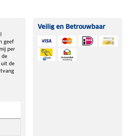
Veilig en Betrouwbaar
l
n geef
ij per
 de
 uit de
ntvang