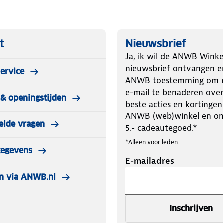
t
Nieuwsbrief
Ja, ik wil de ANWB Winke
nieuwsbrief ontvangen e
ervice
ANWB toestemming om m
e-mail te benaderen over
& openingstijden
beste acties en kortingen
ANWB (web)winkel en o
elde vragen
5.- cadeautegoed.*
*Alleen voor leden
gegevens
E-mailadres
n via ANWB.nl
Inschrijven