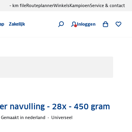
- km file
Routeplanner
Winkels
Kampioen
Service & contact
Inloggen
ap
Zakelijk
r navulling - 28x - 450 gram
Gemaakt in nederland
Universeel