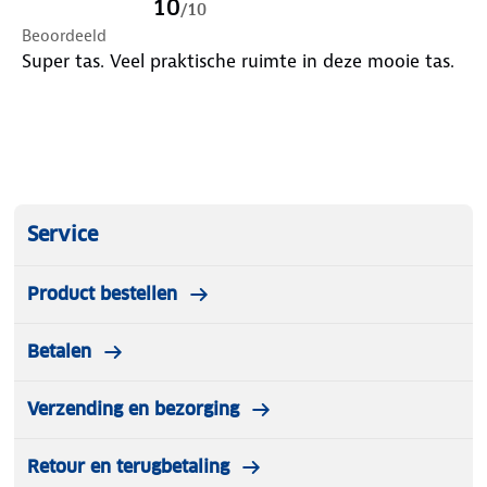
10
/
10
Op de tas is een eenvoudige handleiding
Beoordeeld
toegevoegd met inpaktips en reisadvies voor zowel
Super tas. Veel praktische ruimte in deze mooie tas.
de beginnende als ervaren backpacker.
Service
Product bestellen
Betalen
Verzending en bezorging
Retour en terugbetaling