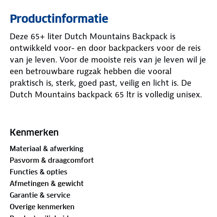
Productinformatie
Deze 65+ liter Dutch Mountains Backpack is
ontwikkeld voor- en door backpackers voor de reis
van je leven. Voor de mooiste reis van je leven wil je
een betrouwbare rugzak hebben die vooral
praktisch is, sterk, goed past, veilig en licht is. De
Dutch Mountains backpack 65 ltr is volledig unisex.
Producteigenschappen
Kenmerken
- 65ltr en uit te breiden tot 75ltr die verdeeld kan
Materiaal & afwerking
worden over diverse rits- en insteekvakken
Pasvorm & draagcomfort
- Volledig ingericht een afmeting van 70-90cm hoog
Functies & opties
x 29cm lengte x 37cm breed - 1600 gr
Afmetingen & gewicht
- Doordachte combinatie front/toploader geeft snel
Garantie & service
toegang tot essentiële spullen
Overige kenmerken
- De rug, borst- en heupband zijn eenvoudig op