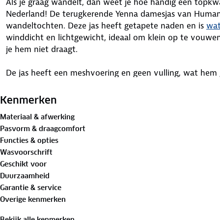
Als je graag wandelt, dan weet je hoe handig een topkwali
Nederland! De terugkerende Yenna damesjas van Human 
wandeltochten. Deze jas heeft getapete naden en is
wat
winddicht en lichtgewicht, ideaal om klein op te vouwe
je hem niet draagt.
De jas heeft een meshvoering en geen vulling, wat hem g
regen en wind. Als je het koud hebt, kun je de jas comb
gebreide trui. Pas de pasvorm van zowel de capuchon al
Kenmerken
voorkeur en het weer aan.
Materiaal & afwerking
Pasvorm & draagcomfort
De uitvouwbare reflectie op de rug van de jas maakt je b
Functies & opties
slecht weer. Hij telt maar liefst zes handige zakken. Of 
Wasvoorschrift
gewoon een dagje buiten bent, met de Yenna jas ben je 
Geschikt voor
Duurzaamheid
Bewust onderweg met hergebruikt materiaal:
Garantie & service
Buitenstof: 100%
gerecycled polyester
Overige kenmerken
Voering 1: 100% gerecycled polyester
Voering 2: 100% gerecycled polyester
Bekijk alle kenmerken