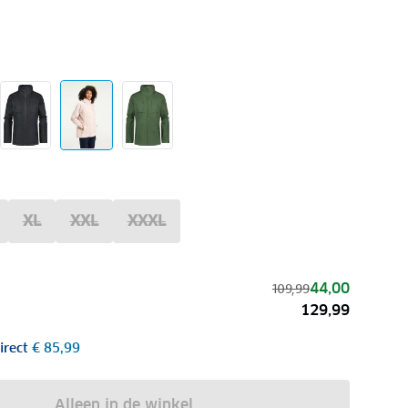
XL
XXL
XXXL
44,00
109,99
129,99
irect
€ 85,99
Alleen in de winkel