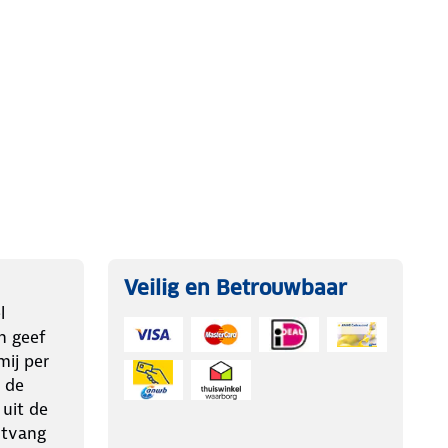
Veilig en Betrouwbaar
l
n geef
ij per
 de
 uit de
ntvang