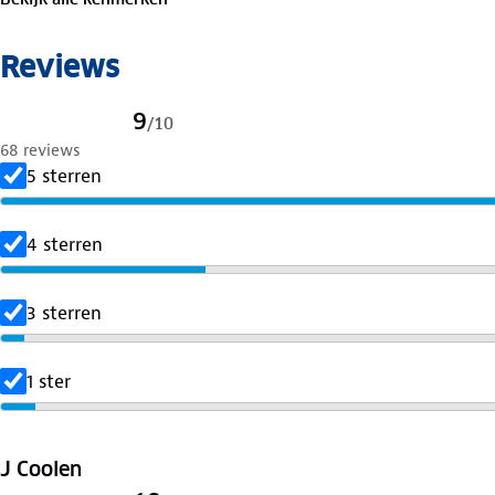
Verleng de levensduur van je kleding met goed
onderho
Reviews
en was op 30 graden. Is je kleding aan vervanging toe? Le
geven er een nieuwe bestemming aan.
9
/
10
68 reviews
5 sterren
4 sterren
3 sterren
1 ster
J Coolen