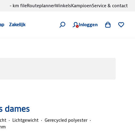
- km file
Routeplanner
Winkels
Kampioen
Service & contact
Inloggen
ap
Zakelijk
as dames
cht
Lichtgewicht
Gerecycled polyester
 mm