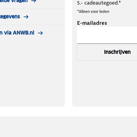
elde vragen
5.- cadeautegoed.*
*Alleen voor leden
gegevens
E-mailadres
n via ANWB.nl
Inschrijven