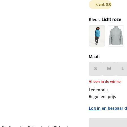
klant: 9.0
Kleur
:
Licht roze
Maat
:
S
M
L
Alleen in de winkel
Ledenprijs
Reguliere prijs
Log in
en bespaar d