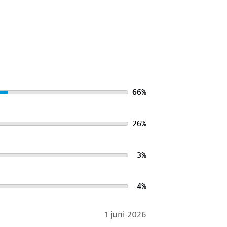
ud
. Gebruik een alkalivrij wasmiddel
ver het in bij onze winkels. Wij
66
%
26
%
3
%
4
%
1 juni 2026