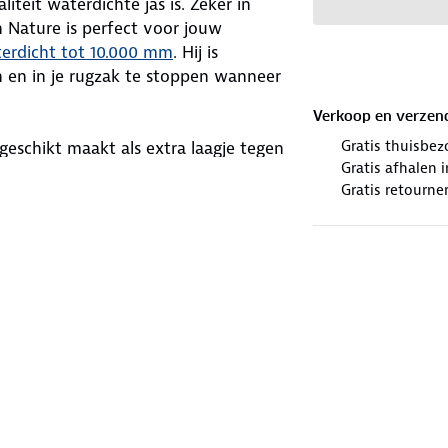
teit waterdichte jas is. Zeker in
Nature is perfect voor jouw
erdicht tot 10.000 mm
. Hij is
n en in je rugzak te stoppen wanneer
Verkoop en verzen
Gratis thuisbez
eschikt maakt als extra laagje tegen
Gratis afhalen
ineren met een fleecevest, donsjas of
Gratis retourne
s de zoom gemakkelijk aan je
eter zichtbaar in het donker en bij
je nu gaat wandelen, fietsen of
klaar voor elk avontuur!