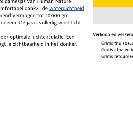
erloi damesjas van Human Nature
comfortabel dankzij de
waterdichtheid
emend vermogen tot 10.000 gm,
robleem. De jas is volledig winddicht.
Verkoop en verzen
oor optimale luchtcirculatie. Een
Gratis thuisbez
gt je zichtbaarheid in het donker.
Gratis afhalen
 jas gemakkelijk aan. Een verborgen
Gratis retourne
imte om al je benodigdheden veilig
stevige YKK-rits en elastische
ient als een hardshelllaag zonder
et een warm fleecevest, een donsjas
en zwart, bereidt de Merloi jas je