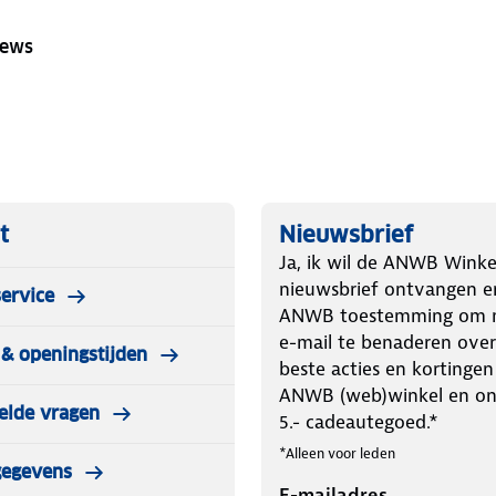
iews
t
Nieuwsbrief
Ja, ik wil de ANWB Winke
nieuwsbrief ontvangen e
ervice
ANWB toestemming om m
e-mail te benaderen over
& openingstijden
beste acties en kortingen
ANWB (web)winkel en o
elde vragen
5.- cadeautegoed.*
*Alleen voor leden
gegevens
E-mailadres