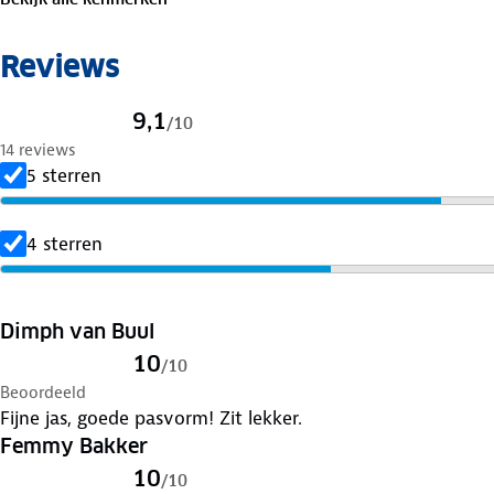
Verleng de levensduur van je kleding met goed
onderho
Reviews
en was op 30 graden. Is je kleding aan vervanging toe? Le
geven er een nieuwe bestemming aan.
9,1
/
10
14 reviews
5 sterren
4 sterren
Dimph van Buul
10
/
10
Beoordeeld
Fijne jas, goede pasvorm! Zit lekker.
Femmy Bakker
10
/
10