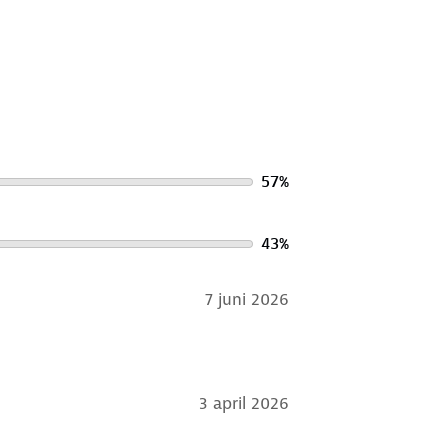
ud
. Gebruik een alkalivrij wasmiddel
ver het in bij onze winkels. Wij
57
%
43
%
7 juni 2026
3 april 2026