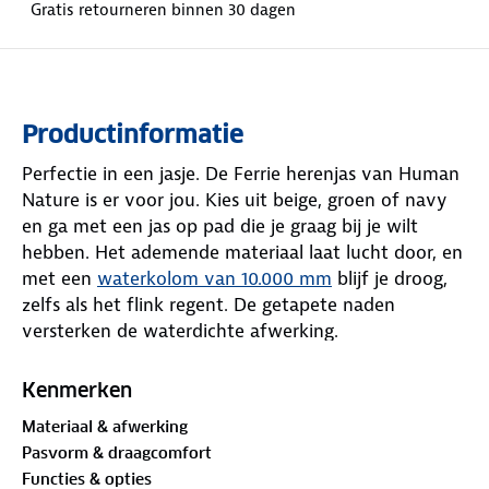
Gratis retourneren binnen 30 dagen
Productinformatie
Perfectie in een jasje. De Ferrie herenjas van Human
Nature is er voor jou. Kies uit beige, groen of navy
en ga met een jas op pad die je graag bij je wilt
hebben. Het ademende materiaal laat lucht door, en
met een
waterkolom van 10.000 mm
blijf je droog,
zelfs als het flink regent. De getapete naden
versterken de waterdichte afwerking.
De elastische ribstof bij de zoom en manchetten
Kenmerken
sluit nauw aan, zodat wind geen kans krijgt. Vijf
Materiaal & afwerking
zakken, waaronder een ritsvak op de mouw en een
Pasvorm & draagcomfort
borstzak, geven ruimte voor alles wat je graag bij de
Functies & opties
hand houdt. Extra handig: de Ferrie jas is packable -