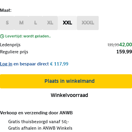
Maat
:
S
M
L
XL
XXL
XXXL
Levertijd: wordt geladen..
42,00
Ledenprijs
139,99
159,99
Reguliere prijs
Log in
en bespaar direct
€ 117,99
Plaats in winkelmand
Winkelvoorraad
Verkoop en verzending door
ANWB
Gratis thuisbezorgd vanaf 50,-
Gratis afhalen in ANWB Winkels