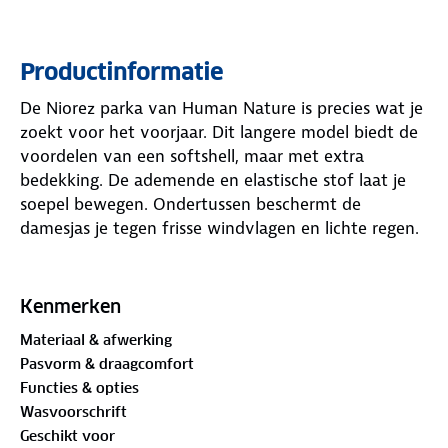
Productinformatie
De Niorez parka van Human Nature is precies wat je
zoekt voor het voorjaar. Dit langere model biedt de
voordelen van een softshell, maar met extra
bedekking. De ademende en elastische stof laat je
soepel bewegen. Ondertussen beschermt de
damesjas je tegen frisse windvlagen en lichte regen.
Op de fiets of genietend van een prachtige
wandeling? De YKK-tweewegrits geeft je meer
Kenmerken
bewegingsvrijheid. Het langere model bedekt je
Materiaal & afwerking
bovenbenen en houdt ze heerlijk warm. En met
Pasvorm & draagcomfort
maar liefst acht zakken heb je genoeg plek voor je
Functies & opties
spullen. In de rechterzak zit een elastiek met haakje,
Wasvoorschrift
zodat je sleutels niet verdwijnen. Geniet volop van
Geschikt voor
dit seizoen met de lichtgrijze Niorez softshellparka!