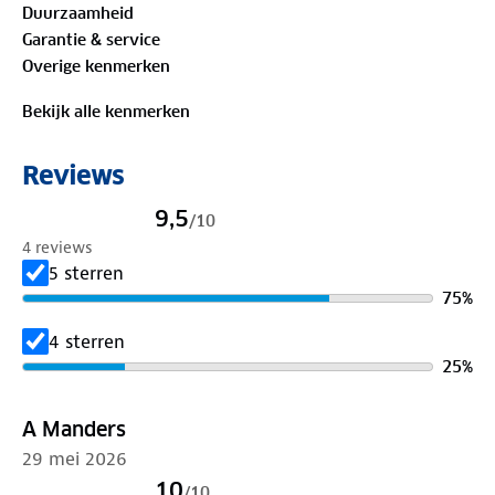
Duurzaamheid
Garantie & service
Bewust onderweg met hergebruikt materiaal:
Overige kenmerken
Buitenstof: 100% polyester
Voering: 100%
gerecycled polyester
Bekijk alle kenmerken
Verleng de levensduur van je kleding met goed
Reviews
onderhoud
. Gebruik een alkalivrij wasmiddel en was
op 30 graden. Is je kleding aan vervanging toe?
9,5
/
10
Lever het in bij onze winkels. Wij geven er een
4 reviews
nieuwe bestemming aan.
5 sterren
75
%
4 sterren
25
%
A Manders
29 mei 2026
10
/
10