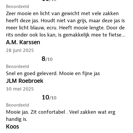
Beoordeeld
Zeer mooie en licht van gewicht met vele zakken
heeft deze jas. Houdt niet van grijs, maar deze jas is
meer licht blauw, ecru. Heeft mooie lengte. Door de
rits onder ook los kan, is gemakkelijk mee te fietsen.
En de muts valt niet over mijn ogen, door het
A.M. Karssen
touwtje kunt aantrekken. Blijft goed op me hoofd
28 juni 2025
zitten, zonder dat verschuift. Toppie parka-jas.
8
/
10
Beoordeeld
Snel en goed geleverd. Mooie en fijne jas
JLM Roebroek
30 mei 2025
10
/
10
Beoordeeld
Mooie jas. Zit confortabel . Veel zakken wat erg
handig is.
Koos