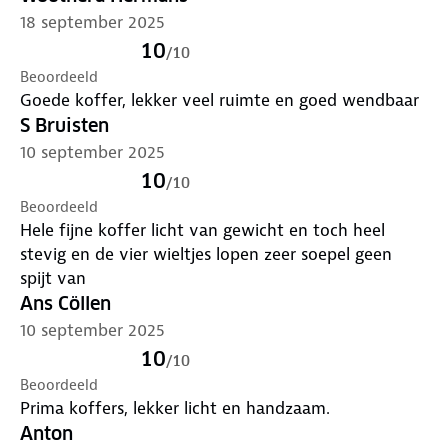
een agentschap van het Amerikaanse ministerie van
18 september 2025
Binnenlandse Veiligheid (Homeland Security) dat
gezag over de veiligheid van de reizigers in de
10
/
10
Verenigde Staten uitoefent. TSA-slot instellen?
Zo
Beoordeeld
doe je dat
.
Goede koffer, lekker veel ruimte en goed wendbaar
S Bruisten
10 september 2025
10
/
10
Beoordeeld
Hele fijne koffer licht van gewicht en toch heel
stevig en de vier wieltjes lopen zeer soepel geen
spijt van
Ans Cöllen
10 september 2025
10
/
10
Beoordeeld
Prima koffers, lekker licht en handzaam.
Anton