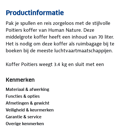
Productinformatie
Pak je spullen en reis zorgeloos met de stijlvolle
Poitiers koffer van Human Nature. Deze
middelgrote koffer heeft een inhoud van 70 liter.
Het is nodig om deze koffer als ruimbagage bij te
boeken bij de meeste luchtvaartmaatschappijen.
Koffer Poitiers weegt 3.4 kg en sluit met een
handige rits. Dankzij de vier wieltjes is hij makkelijk
mee te nemen. Het TSA*-cijferslot zorgt voor extra
Kenmerken
veiligheid. Veiligheidsinstanties kunnen dit slot door
Materiaal & afwerking
middel van een speciale loper openen zonder de
Functies & opties
koffer te beschadigen. Nadat ze de koffer hebben
Afmetingen & gewicht
gecontroleerd sluiten ze de koffer en zijn je spullen
Veiligheid & keurmerken
weer beveiligd.
Garantie & service
Overige kenmerken
Heb je op de terugweg souvenirs? Geen probleem,