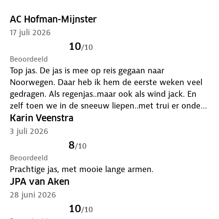
AC Hofman-Mijnster
17 juli 2026
10
/
10
Beoordeeld
Top jas. De jas is mee op reis gegaan naar
Noorwegen. Daar heb ik hem de eerste weken veel
gedragen. Als regenjas..maar ook als wind jack. En
zelf toen we in de sneeuw liepen..met trui er onder
is het een geweldige jas! Echt super blij mee!
Karin Veenstra
3 juli 2026
8
/
10
Beoordeeld
Prachtige jas, met mooie lange armen.
JPA van Aken
28 juni 2026
10
/
10