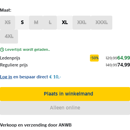
Maat
:
XS
S
M
L
XL
XXL
XXXL
4XL
Levertijd: wordt geladen..
64,99
Ledenprijs
129,99
-50%
74,99
Reguliere prijs
149,99
Log in
en bespaar direct
€ 10,-
Plaats in winkelmand
Alleen online
Verkoop en verzending door
ANWB