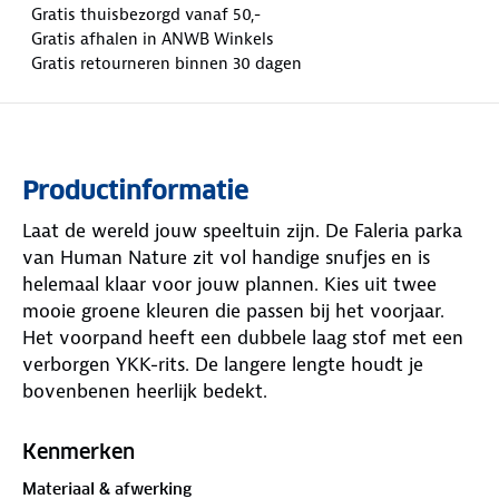
Gratis thuisbezorgd vanaf 50,-
Gratis afhalen in ANWB Winkels
Gratis retourneren binnen 30 dagen
Productinformatie
Laat de wereld jouw speeltuin zijn. De Faleria parka
van Human Nature zit vol handige snufjes en is
helemaal klaar voor jouw plannen. Kies uit twee
mooie groene kleuren die passen bij het voorjaar.
Het voorpand heeft een dubbele laag stof met een
verborgen YKK-rits. De langere lengte houdt je
bovenbenen heerlijk bedekt.
Regen en wind spelen geen rol meer. Deze parka is
Kenmerken
waterdicht tot 10.000 mm
, winddicht én ademend.
Materiaal & afwerking
De verstelbare capuchon, taille en manchetten