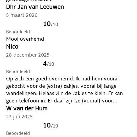
Dhr Jan van Leeuwen
5 maart 2026
10
/
10
Beoordeeld
Mooi overhemd
Nico
28 december 2025
4
/
10
Beoordeeld
Op zich een goed overhemd. Ik had hem vooral
gekocht voor de (extra) zakjes, vooral bij lange
wandelingen. Helaas zijn de zakjes te klein. Er kan
geen telefoon in. Er daar zijn ze (vooral) voor
bedoeld. Een tegenvaller dus.
W van der Hum
22 juli 2025
10
/
10
Beoordeeld