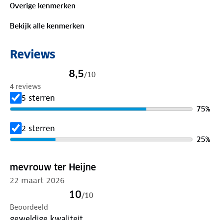
Overige kenmerken
zelfverzekerd de deur uit met het Oadby overhemd
van Human Nature. Let’s go!
Bekijk alle kenmerken
Bewust onderweg met hergebruikt materiaal:
Reviews
50%
gerecycled polyester
, 50% polyester
8,5
/
10
Is je kleding aan vervanging toe? Lever het in bij
4 reviews
onze winkels. Wij geven er een nieuwe bestemming
5 sterren
aan.
75
%
2 sterren
25
%
mevrouw ter Heijne
22 maart 2026
10
/
10
Beoordeeld
geweldige kwaliteit