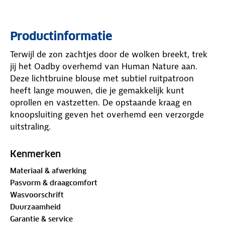
Productinformatie
Terwijl de zon zachtjes door de wolken breekt, trek
jij het Oadby overhemd van Human Nature aan.
Deze lichtbruine blouse met subtiel ruitpatroon
heeft lange mouwen, die je gemakkelijk kunt
oprollen en vastzetten. De opstaande kraag en
knoopsluiting geven het overhemd een verzorgde
uitstraling.
Heb jij de zakken al ontdekt? De ruime borstzakken
Kenmerken
met drukknopen springen direct in het oog.
Materiaal & afwerking
Daaronder zitten twee diepe zakken voor je kleine
Pasvorm & draagcomfort
spullen. Een multifunctionele haak is er voor het
Wasvoorschrift
bevestigen van accessoires of lichte uitrusting.
Duurzaamheid
Onder de armen zorgen ventilatiegaatjes ervoor dat
Garantie & service
je fris blijft tijdens warme of actieve momenten. Ga