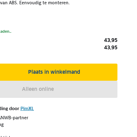
van ABS. Eenvoudig te monteren.
laden..
43,95
43,95
Plaats in winkelmand
Alleen online
ding door
PimXL
ANWB-partner
ng