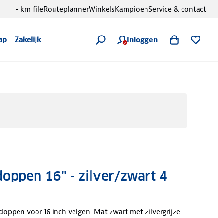
- km file
Routeplanner
Winkels
Kampioen
Service & contact
Inloggen
ap
Zakelijk
oppen 16" - zilver/zwart 4
oppen voor 16 inch velgen. Mat zwart met zilvergrijze