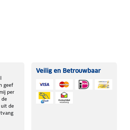
Veilig en Betrouwbaar
l
n geef
ij per
 de
 uit de
ntvang