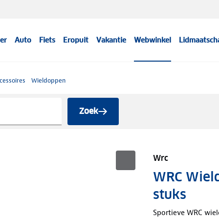
er
Auto
Fiets
Eropuit
Vakantie
Webwinkel
Lidmaatsch
cessoires
Wieldoppen
Zoek
Wrc
WRC Wield
stuks
Sportieve WRC wield