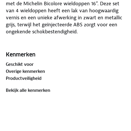
met de Michelin Bicolore wieldoppen 16”. Deze set
van 4 wieldoppen heeft een lak van hoogwaardig
vernis en een unieke afwerking in zwart en metallic
grijs, terwijl het geïnjecteerde ABS zorgt voor een
ongekende schokbestendigheid.
Geschikt voor elk type wiel van 16 inch. Dankzij het
eenvoudige clipsysteem bevestig je de wieldoppen
Kenmerken
in een handomdraai. Geen gereedschap nodig,
Geschikt voor
slechts een simpele klik en jouw wielen zijn voorzien
Overige kenmerken
van een nieuwe, opvallende look!
Productveiligheid
Bovendien zijn de wieldoppen verpakt in een
Bekijk alle kenmerken
stijlvolle vitrinebox. Hierdoor vormen ze het
perfecte cadeau voor elke auto-enthousiasteling of
een fantastische toevoeging aan jouw eigen auto.