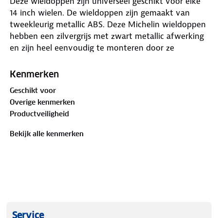
Deze wieldoppen zijn universeel geschikt voor elke
14 inch wielen. De wieldoppen zijn gemaakt van
tweekleurig metallic ABS. Deze Michelin wieldoppen
hebben een zilvergrijs met zwart metallic afwerking
en zijn heel eenvoudig te monteren door ze
simpelweg op de velg te klemmen. De wieldoppen
zijn uitgerust met reflecterende Night Vision
Kenmerken
Security-systeem (NVS) pads zodat je in het donker
Geschikt voor
extra goed zichtbaar bent op de weg. Set van 4
Overige kenmerken
wieldoppen geleverd in een doos.
Productveiligheid
Bekijk alle kenmerken
Service