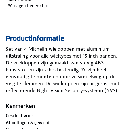
30 dagen bedenktijd
Productinformatie
Set van 4 Michelin wieldoppen met aluminium
uitstraling voor alle wieltypes met 15 inch banden.
De wieldoppen zijn gemaakt van stevig ABS
kunststof en zijn schokbestendig. Ze zijn heel
eenvoudig te monteren door ze simpelweg op de
velg te klemmen. De wieldoppen zijn uitgerust met
reflecterende Night Vision Security-systeem (NVS)
pads zodat je in het donker extra goed zichtbaar
bent op de weg.
Kenmerken
Geschikt voor
Afmetingen & gewicht