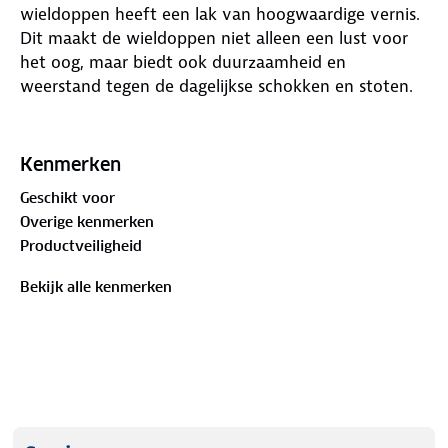
wieldoppen heeft een lak van hoogwaardige vernis.
Dit maakt de wieldoppen niet alleen een lust voor
het oog, maar biedt ook duurzaamheid en
weerstand tegen de dagelijkse schokken en stoten.
Geschikt voor elk type wiel van 16 inch. Dankzij het
eenvoudige clipsysteem bevestig je de wieldoppen
Kenmerken
in een handomdraai. Geen gereedschap nodig,
Geschikt voor
slechts een simpele klik en jouw wielen zijn voorzien
Overige kenmerken
van een nieuwe, opvallende look!
Productveiligheid
Bovendien zijn de wieldoppen verpakt in een
Bekijk alle kenmerken
stijlvolle vitrinebox. Hierdoor vormen ze het
perfecte cadeau voor elke auto-enthousiasteling of
een fantastische toevoeging aan jouw eigen auto.