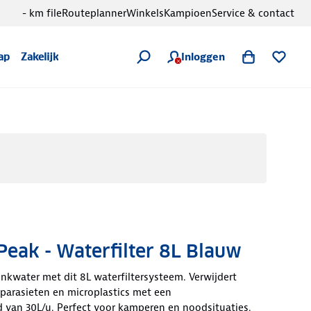
- km file
Routeplanner
Winkels
Kampioen
Service & contact
Inloggen
ap
Zakelijk
Peak - Waterfilter 8L Blauw
rinkwater met dit 8L waterfiltersysteem. Verwijdert
, parasieten en microplastics met een
 van 30L/u. Perfect voor kamperen en noodsituaties.