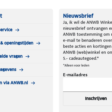
acteriën, parasieten, microplastics,
r ben je verzekerd van langdurig
t
Nieuwsbrief
Ja, ik wil de ANWB Winke
nieuwsbrief ontvangen e
ervice
ANWB toestemming om m
is het eenvoudig mee te nemen. De
e-mail te benaderen over
& openingstijden
beste acties en kortingen
ANWB (web)winkel en o
elde vragen
t met het Lifestraw filter.
5.- cadeautegoed.*
*Alleen voor leden
gegevens
E-mailadres
n via ANWB.nl
Inschrijven