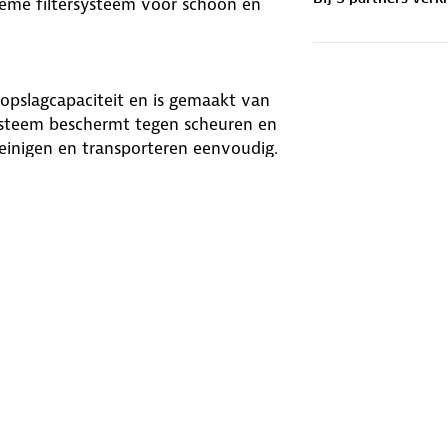
ieme filtersysteem voor schoon en
 opslagcapaciteit en is gemaakt van
ysteem beschermt tegen scheuren en
einigen en transporteren eenvoudig.
erbeterd filtratiesysteem om
eid te garanderen. De LifeStraw
 is compatibel met de meeste
uren. Hang het aan een boom of
peergroepen, aangezien één persoon