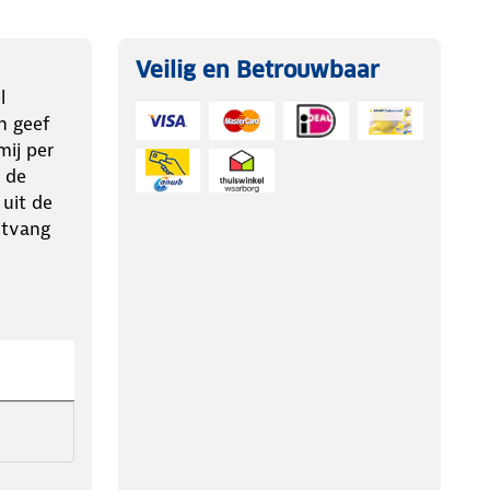
Veilig en Betrouwbaar
l
n geef
ij per
 de
 uit de
ntvang