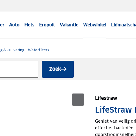
er
Auto
Fiets
Eropuit
Vakantie
Webwinkel
Lidmaatsch
g & -zuivering
Waterfilters
Zoek
Lifestraw
LifeStraw 
Geniet van veilig d
effectief bacteriën
doorstroomsnelheid