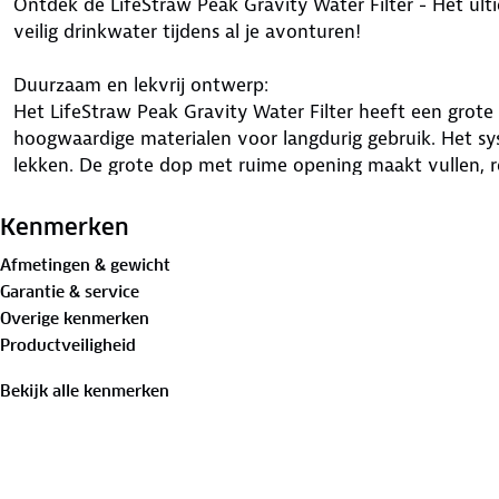
Ontdek de LifeStraw Peak Gravity Water Filter - Het ult
veilig drinkwater tijdens al je avonturen!
Duurzaam en lekvrij ontwerp:
Het LifeStraw Peak Gravity Water Filter heeft een grote
hoogwaardige materialen voor langdurig gebruik. Het s
lekken. De grote dop met ruime opening maakt vullen, r
Verbeterd filtratiesysteem:
Kenmerken
De waterzak biedt meerdere draagopties en heeft een v
Afmetingen & gewicht
verstopping te voorkomen en optimale doorstroomsnelh
Garantie & service
filter kan losgekoppeld en als rietje gebruikt worden en
Overige kenmerken
waterflessen.
Productveiligheid
Ideaal voor avonturiers en kampeergroepen:
Bekijk alle kenmerken
Dit duurzame waterfiltersysteem is perfect voor avont
camper voor snelle hydratatie. Ideaal voor grotere kam
het water voor de hele groep kan dragen.