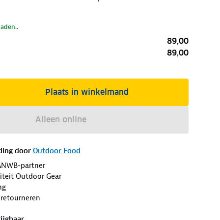
laden..
89,00
89,00
Plaats in winkelmand
Alleen online
ding door
Outdoor Food
ANWB-partner
iteit Outdoor Gear
ng
 retourneren
ijgbaar