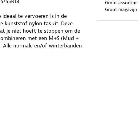
35/55R18
Groot assortim
Groot magazijn
ideaal te vervoeren is in de
 kunststof nylon tas zit. Deze
at je niet hoeft te stoppen om de
te combineren met een M+S (Mud +
n. Alle normale en/of winterbanden
nd 12mm - 235/55R18 geschikt voor
t 2000kg, maar ook voor zwaardere
stelbussen. Deze set TRSUV 12mm
andigheden veilig je bestemming
 sneeuw en ijs. Deze sneeuwkettingen
ketting automatisch spannen tijdens
 spannend 12mm - 235/55R18
 de wielen van jouw voertuig. Je