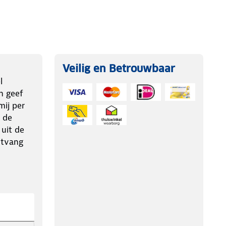
Veilig en Betrouwbaar
l
n geef
ij per
 de
 uit de
ntvang