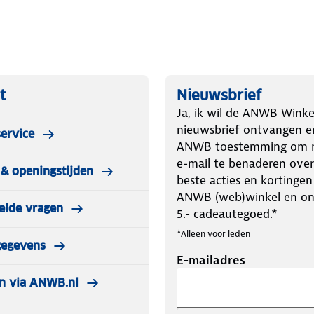
r de 12 mm schakel zijn deze
SUV's (tot 2000kg) waar de ruimte in
gen zitten in een compacte kunststof
t
Nieuwsbrief
Ja, ik wil de ANWB Winke
nieuwsbrief ontvangen e
ervice
ANWB toestemming om m
f camper)
e-mail te benaderen over
& openingstijden
 als eerste kunt pakken wanneer je ze
beste acties en kortingen
ANWB (web)winkel en o
elde vragen
auto om met je knieën op te zitten,
5.- cadeautegoed.*
ing Sneeuwkettingen SUV
*Alleen voor leden
gegevens
E-mailadres
n via ANWB.nl