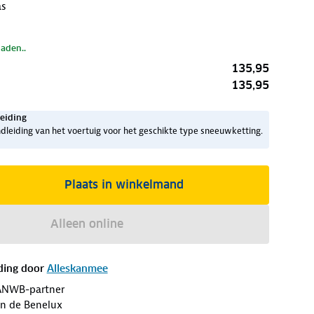
as
laden..
135,95
135,95
eiding
dleiding van het voertuig voor het geschikte type sneeuwketting.
Plaats in winkelmand
Alleen online
ding door
Alleskanmee
ANWB-partner
an de Benelux