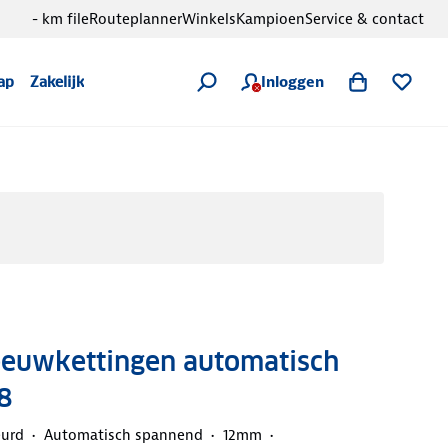
- km file
Routeplanner
Winkels
Kampioen
Service & contact
Inloggen
ap
Zakelijk
eeuwkettingen automatisch
8
eurd
Automatisch spannend
12mm