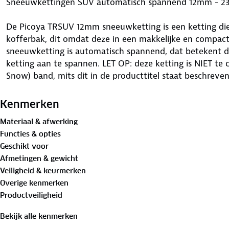
Sneeuwkettingen SUV automatisch spannend 12mm - 2
De Picoya TRSUV 12mm sneeuwketting is een ketting die 
kofferbak, dit omdat deze in een makkelijke en compacte
sneeuwketting is automatisch spannend, dat betekent d
ketting aan te spannen. LET OP: deze ketting is NIET 
Snow) band, mits dit in de producttitel staat beschreve
wel!
Waar is deze Sneeuwkettingen SUV automatisch spanne
Kenmerken
Materiaal & afwerking
Deze sneeuwkettingen zijn zeer geschikt voor SUV's to
Functies & opties
SUV's vanaf 2000kg. Niet geschikt voor campers en be
Geschikt voor
sneeuwkettingen zorgen ervoor dat je bij winterse omst
Afmetingen & gewicht
bereikt. De kettingen geven jouw voertuig weer grip op
Veiligheid & keurmerken
zijn zeer geschikt als je het prettig vindt als de sneeuw
Overige kenmerken
het rijden, naspannen is niet nodig.
Productveiligheid
Voordelen van deze Sneeuwkettingen SUV automatisch
Bekijk alle kenmerken
Deze sneeuwkettingen zijn eenvoudig aan te brengen om