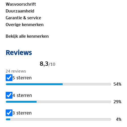
Wasvoorschrift
100%
biologisch katoen
Duurzaamheid
Garantie & service
Is je kleding aan vervanging toe? Lever het in bij
Overige kenmerken
onze winkels. Wij geven er een nieuwe bestemming
aan.
Bekijk alle kenmerken
Reviews
8,3
/
10
24 reviews
5 sterren
54
%
4 sterren
29
%
3 sterren
4
%