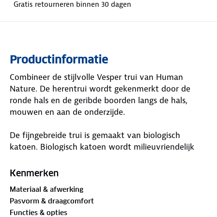
Gratis retourneren binnen 30 dagen
Productinformatie
Combineer de stijlvolle Vesper trui van Human
Nature. De herentrui wordt gekenmerkt door de
ronde hals en de geribde boorden langs de hals,
mouwen en aan de onderzijde.
De fijngebreide trui is gemaakt van biologisch
katoen. Biologisch katoen wordt milieuvriendelijk
geproduceerd en komt uit biologische landbouw.
Een goede basic om standaard in je kast te hebben
Kenmerken
liggen. Welke kleurvariant vind jij het mooist: blauw,
Materiaal & afwerking
donkergroen, lichtblauw, lichtbruin, navy of petrol?
Pasvorm & draagcomfort
Functies & opties
Materiaal