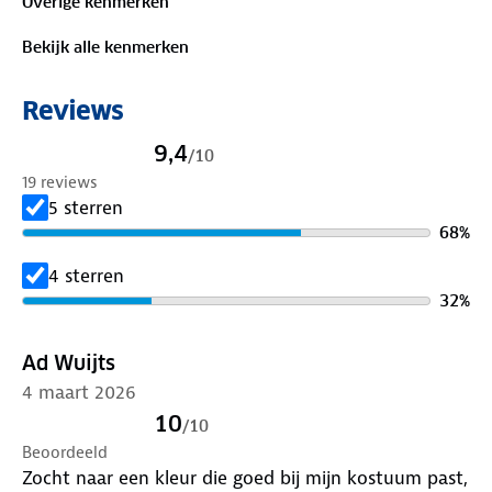
Overige kenmerken
Is je kleding aan vervanging toe? Lever het in bij
Bekijk alle kenmerken
onze winkels. Wij geven er een nieuwe bestemming
aan.
Reviews
9,4
/
10
19 reviews
5 sterren
68
%
4 sterren
32
%
Ad Wuijts
4 maart 2026
10
/
10
Beoordeeld
Zocht naar een kleur die goed bij mijn kostuum past,