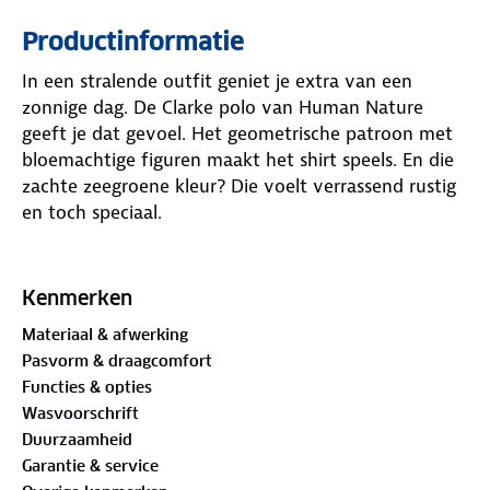
Productinformatie
In een stralende outfit geniet je extra van een
zonnige dag. De Clarke polo van Human Nature
geeft je dat gevoel. Het geometrische patroon met
bloemachtige figuren maakt het shirt speels. En die
zachte zeegroene kleur? Die voelt verrassend rustig
en toch speciaal.
De ademende piquéstof is comfortabel, vooral op
warme momenten. De effen kraag en subtiele
Kenmerken
knoopsluiting geven een nette balans aan het
Materiaal & afwerking
geheel. En kijk eens naar die korte mouwen –
Pasvorm & draagcomfort
supernetjes afgewerkt. Draag de Clarke polo, en laat
Functies & opties
de dag beginnen.
Wasvoorschrift
Duurzaamheid
Materiaal:
Garantie & service
100%
biologisch katoen