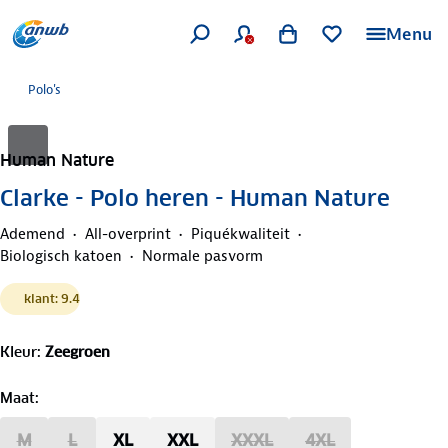
Menu
Polo's
Human Nature
Clarke - Polo heren - Human Nature
Ademend
All-overprint
Piquékwaliteit
Biologisch katoen
Normale pasvorm
klant: 9.4
Kleur
:
Zeegroen
Maat
:
M
L
XL
XXL
XXXL
4XL