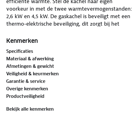
efficiënte warmte. Stel de kachel naar eigen
voorkeur in met de twee warmtevermogenstanden:
2,6 kW en 4,5 kW. De gaskachel is beveiligt met een
thermo-elektrische beveiliging, dit zorgt bij het
uitwaaien dat de gastoevoer automatisch stopt.
Met een gasverbruik van 330 gr/u bij maximaal
Kenmerken
vermogen is de MES-100 efficiënt en geschikt voor
Specificaties
propaan- of butaangas. Perfect voor gebruik op de
Materiaal & afwerking
camping, in de tuin of tijdens andere
Afmetingen & gewicht
buitenactiviteiten.
Veiligheid & keurmerken
Garantie & service
Belangrijkste voordelen:
Overige kenmerken
• Infraroodverwarming op gas voor directe en
Productveiligheid
efficiënte warmte
• Montage op gasfles
Bekijk alle kenmerken
• Compact formaat voor eenvoudig transport
• Twee warmtevermogenstanden: 2,6 kW en 4,5 kW
• Veilig in gebruik dankzij thermische bescherming
• Stabiel ontwerp met vast statief