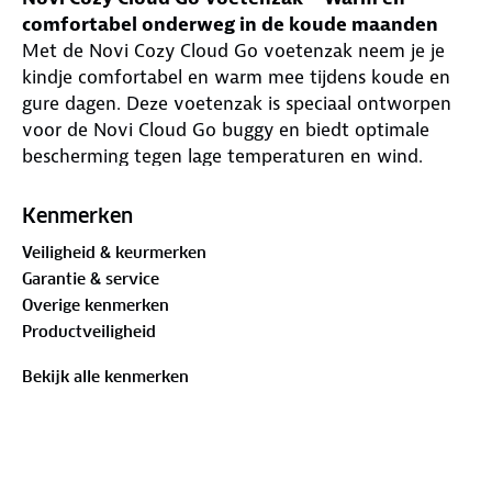
comfortabel onderweg in de koude maanden
Met de Novi Cozy Cloud Go voetenzak neem je je
kindje comfortabel en warm mee tijdens koude en
gure dagen. Deze voetenzak is speciaal ontworpen
voor de Novi Cloud Go buggy en biedt optimale
bescherming tegen lage temperaturen en wind.
De zachte fleece-voering zorgt voor een aangenaam
warm gevoel, terwijl het capuchon-model doorloopt
Kenmerken
tot bij de nek en het hoofd van je kindje. Zo blijft je
Veiligheid & keurmerken
kindje van top tot teen goed beschermd en kan het
Garantie & service
onderweg heerlijk ontspannen of slapen.
Overige kenmerken
Dankzij de praktische openingen in het ruggedeelte
Productveiligheid
bevestig je de voetenzak eenvoudig in de buggy. De
meerdere ritsen maken het mogelijk om de
Bekijk alle kenmerken
voetenzak snel en flexibel te openen, terwijl de
drukknoopsluiting ervoor zorgt dat je het dekje
netjes kunt omslaan en vastzetten.
Speciaal voor:
Novi Cloud Go buggy