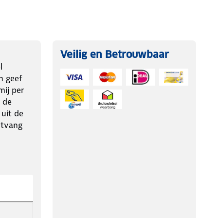
Veilig en Betrouwbaar
l
n geef
ij per
 de
 uit de
ntvang