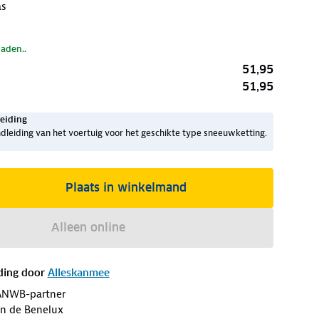
as
laden..
51,95
51,95
eiding
dleiding van het voertuig voor het geschikte type sneeuwketting.
Plaats in winkelmand
Alleen online
ding door
Alleskanmee
ANWB-partner
an de Benelux