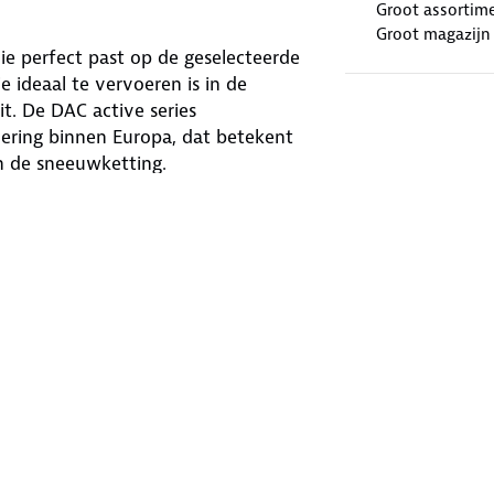
Groot assortim
Groot magazijn
e perfect past op de geselecteerde
ideaal te vervoeren is in de
t. De DAC active series
ering binnen Europa, dat betekent
an de sneeuwketting.
0 geschikt voor
onderweg in winterse
eschikt voor de momenten wanneer er
ok heeft het Europese keurmerk (EN-
d toegestaan zijn en gezien worden
cht in Oostenrijk). De DAC-
4x4's en bestelwagens. De
gen waar heel weinig ruimte achter
paar millimeter dik is.
35/30R20