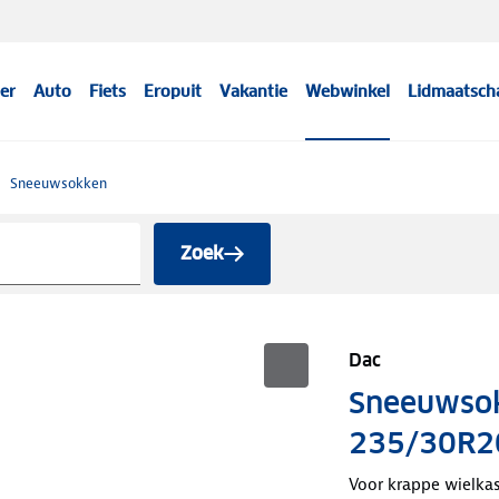
er
Auto
Fiets
Eropuit
Vakantie
Webwinkel
Lidmaatsch
Sneeuwsokken
Zoek
Dac
Sneeuwso
235/30R2
Voor krappe wielka