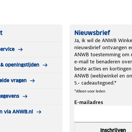
de wielen van jouw voertuig. Omdat
terst geschikt voor personenauto's,
erdichte opbergtas en kunnen dus
t
Nieuwsbrief
Ja, ik wil de ANWB Winke
nieuwsbrief ontvangen e
ervice
ANWB toestemming om m
e-mail te benaderen over
& openingstijden
s
beste acties en kortingen
ANWB (web)winkel en o
elde vragen
62-1
5.- cadeautegoed.*
 als eerste kunt pakken wanneer je ze
*Alleen voor leden
gegevens
E-mailadres
auto om met je knieën op te zitten,
n via ANWB.nl
maat 235/30R20
Inschrijven