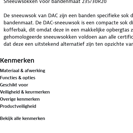
Sneeuwsokken voor bandenmaat 235/30R20
De sneeuwsok van DAC zijn een banden specifieke sok di
bandenmaat. De DAC-sneeuwsok is een compacte sok die 
kofferbak, dit omdat deze in een makkelijke opbergtas zi
gehomologeerde sneeuwsokken voldoen aan alle certific
dat deze een uitstekend alternatief zijn ten opzichte v
Waar is deze Sneeuwsokken voor bandenmaat 235/30R2
Kenmerken
De DAC-sneeuwsokken zijn het ideale hulpmiddel als je 
Materiaal & afwerking
omstandigheden terecht komt. De sneeuwsok is zeer g
Functies & opties
sneeuw en ijs op het wegdek liggen. Deze DAC-sneeuws
Geschikt voor
16662-1) voor sneeuwkettingen waardoor ze in ieder lan
Veiligheid & keurmerken
als echte sneeuwkettingen (behalve bij sneeuwkettingpli
Overige kenmerken
sneeuwsok is geschikt voor alle personenauto's, SUV's, 
Productveiligheid
sneeuwsokken zijn kortom uiterst geschikt voor voertui
het wiel beschikbaar is, omdat de sneeuwsok slechts een 
Bekijk alle kenmerken
Voordelen van deze Sneeuwsokken voor bandenmaat 2