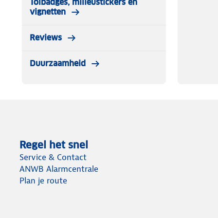
Tolbadges, milieustickers en
✔ 2x sneeuwsokken
vignetten
✔ Montagehandschoenen
✔ Plastic opbergtas
Reviews
✔ Montagehandleiding
Duurzaamheid
Regel het snel
Service & Contact
ANWB Alarmcentrale
Plan je route