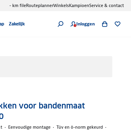
- km file
Routeplanner
Winkels
Kampioen
Service & contact
Inloggen
ap
Zakelijk
kken voor bandenmaat
0
st
Eenvoudige montage
Tüv en ö-norm gekeurd