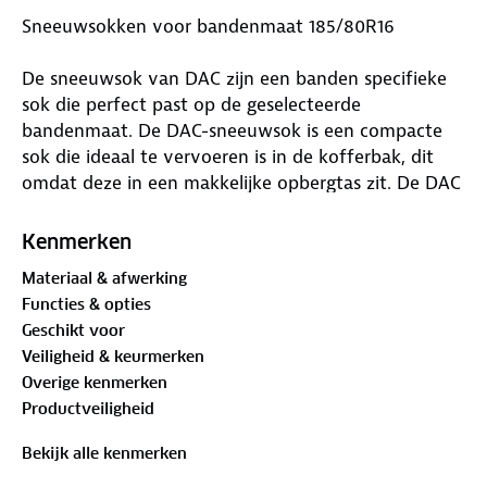
Sneeuwsokken voor bandenmaat 185/80R16
De sneeuwsok van DAC zijn een banden specifieke
sok die perfect past op de geselecteerde
bandenmaat. De DAC-sneeuwsok is een compacte
sok die ideaal te vervoeren is in de kofferbak, dit
omdat deze in een makkelijke opbergtas zit. De DAC
active series gehomologeerde sneeuwsokken
voldoen aan alle certificering binnen Europa, dat
Kenmerken
betekent dat deze een uitstekend alternatief zijn
Materiaal & afwerking
ten opzichte van de sneeuwketting.
Functies & opties
Waar is deze Sneeuwsokken voor bandenmaat
Geschikt voor
185/80R16 geschikt voor
Veiligheid & keurmerken
Overige kenmerken
De DAC-sneeuwsokken zijn het ideale hulpmiddel als
Productveiligheid
je onderweg in winterse omstandigheden terecht
komt. De sneeuwsok is zeer geschikt voor de
Bekijk alle kenmerken
momenten wanneer er sneeuw en ijs op het wegdek