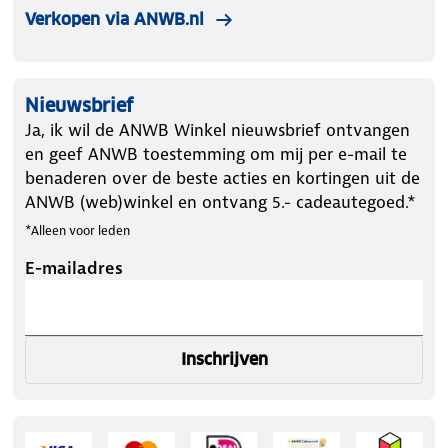
Verkopen via ANWB.nl
bandenmaat 185/80R16
✔ 2x sneeuwsokken
✔ Montagehandschoenen
Nieuwsbrief
✔ Plastic opbergtas
Ja, ik wil de ANWB Winkel nieuwsbrief ontvangen
✔ Montagehandleiding
en geef ANWB toestemming om mij per e-mail te
benaderen over de beste acties en kortingen uit de
ANWB (web)winkel en ontvang 5.- cadeautegoed.*
*Alleen voor leden
E-mailadres
Inschrijven