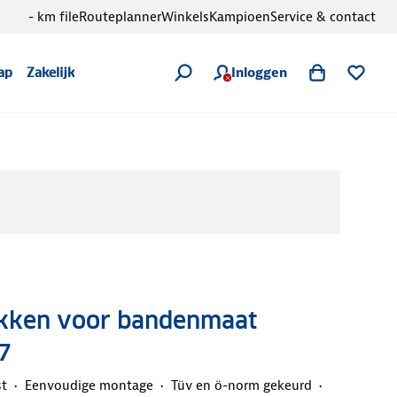
- km file
Routeplanner
Winkels
Kampioen
Service & contact
Inloggen
ap
Zakelijk
kken voor bandenmaat
7
st
Eenvoudige montage
Tüv en ö-norm gekeurd