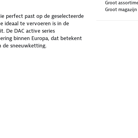
Groot assortim
Groot magazijn
e perfect past op de geselecteerde
ideaal te vervoeren is in de
t. De DAC active series
ering binnen Europa, dat betekent
an de sneeuwketting.
 geschikt voor
onderweg in winterse
eschikt voor de momenten wanneer er
ok heeft het Europese keurmerk (EN-
d toegestaan zijn en gezien worden
cht in Oostenrijk). De DAC-
4x4's en bestelwagens. De
gen waar heel weinig ruimte achter
paar millimeter dik is.
35/45R17