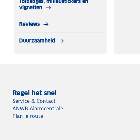
Tolbadges, milieustickers en
✔ 2x sneeuwsokken
vignetten
✔ Montagehandschoenen
✔ Plastic opbergtas
Reviews
✔ Montagehandleiding
Duurzaamheid
Regel het snel
Service & Contact
ANWB Alarmcentrale
Plan je route