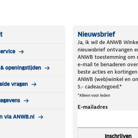
de wielen van jouw voertuig. Omdat
terst geschikt voor personenauto's,
erdichte opbergtas en kunnen dus
t
Nieuwsbrief
Ja, ik wil de ANWB Winke
nieuwsbrief ontvangen e
ervice
ANWB toestemming om m
e-mail te benaderen over
& openingstijden
s
beste acties en kortingen
ANWB (web)winkel en o
elde vragen
62-1
5.- cadeautegoed.*
 als eerste kunt pakken wanneer je ze
*Alleen voor leden
gegevens
E-mailadres
auto om met je knieën op te zitten,
n via ANWB.nl
aat 235/45R17
Inschrijven