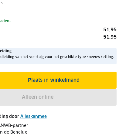
as
laden..
51,95
51,95
eiding
dleiding van het voertuig voor het geschikte type sneeuwketting.
Plaats in winkelmand
Alleen online
ding door
Alleskanmee
ANWB-partner
an de Benelux