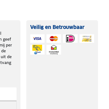
Veilig en Betrouwbaar
l
n geef
ij per
 de
 uit de
ntvang