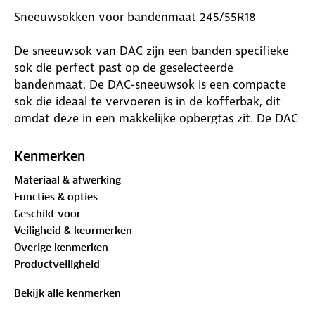
Sneeuwsokken voor bandenmaat 245/55R18
De sneeuwsok van DAC zijn een banden specifieke
sok die perfect past op de geselecteerde
bandenmaat. De DAC-sneeuwsok is een compacte
sok die ideaal te vervoeren is in de kofferbak, dit
omdat deze in een makkelijke opbergtas zit. De DAC
active series gehomologeerde sneeuwsokken
voldoen aan alle certificering binnen Europa, dat
Kenmerken
betekent dat deze een uitstekend alternatief zijn
Materiaal & afwerking
ten opzichte van de sneeuwketting.
Functies & opties
Waar is deze Sneeuwsokken voor bandenmaat
Geschikt voor
245/55R18 geschikt voor
Veiligheid & keurmerken
Overige kenmerken
De DAC-sneeuwsokken zijn het ideale hulpmiddel als
Productveiligheid
je onderweg in winterse omstandigheden terecht
komt. De sneeuwsok is zeer geschikt voor de
Bekijk alle kenmerken
momenten wanneer er sneeuw en ijs op het wegdek