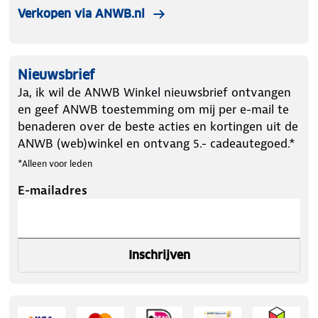
Verkopen via ANWB.nl
bandenmaat 245/55R18
✔ 2x sneeuwsokken
✔ Montagehandschoenen
Nieuwsbrief
✔ Plastic opbergtas
Ja, ik wil de ANWB Winkel nieuwsbrief ontvangen
✔ Montagehandleiding
en geef ANWB toestemming om mij per e-mail te
benaderen over de beste acties en kortingen uit de
ANWB (web)winkel en ontvang 5.- cadeautegoed.*
*Alleen voor leden
E-mailadres
Inschrijven