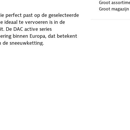
Groot assortim
Groot magazijn
e perfect past op de geselecteerde
ideaal te vervoeren is in de
t. De DAC active series
ering binnen Europa, dat betekent
an de sneeuwketting.
 geschikt voor
onderweg in winterse
eschikt voor de momenten wanneer er
ok heeft het Europese keurmerk (EN-
d toegestaan zijn en gezien worden
cht in Oostenrijk). De DAC-
4x4's en bestelwagens. De
gen waar heel weinig ruimte achter
paar millimeter dik is.
15/60R14