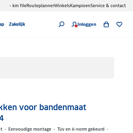
- km file
Routeplanner
Winkels
Kampioen
Service & contact
Inloggen
ap
Zakelijk
kken voor bandenmaat
4
st
Eenvoudige montage
Tüv en ö-norm gekeurd