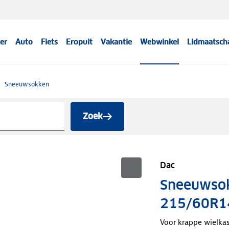
er
Auto
Fiets
Eropuit
Vakantie
Webwinkel
Lidmaatsch
Sneeuwsokken
Zoek
Dac
Sneeuwso
215/60R1
Voor krappe wielka