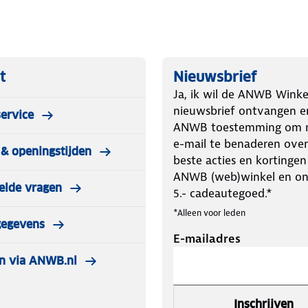
de wielen van jouw voertuig. Omdat
terst geschikt voor personenauto's,
erdichte opbergtas en kunnen dus
t
Nieuwsbrief
Ja, ik wil de ANWB Winke
nieuwsbrief ontvangen e
ervice
ANWB toestemming om m
e-mail te benaderen over
& openingstijden
s
beste acties en kortingen
ANWB (web)winkel en o
elde vragen
62-1
5.- cadeautegoed.*
 als eerste kunt pakken wanneer je ze
*Alleen voor leden
gegevens
E-mailadres
auto om met je knieën op te zitten,
n via ANWB.nl
maat 215/60R14
Inschrijven