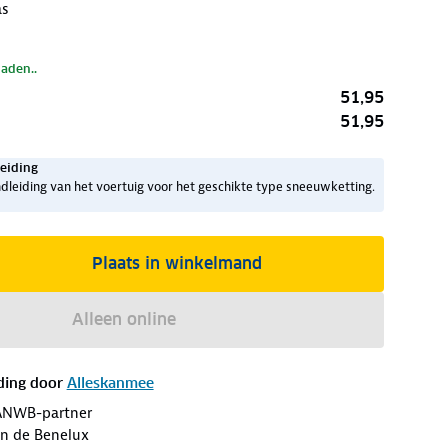
as
laden..
51,95
51,95
eiding
dleiding van het voertuig voor het geschikte type sneeuwketting.
Plaats in winkelmand
Alleen online
ding door
Alleskanmee
ANWB-partner
an de Benelux