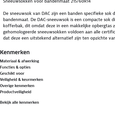
Sneeuwsokken voor bandenmaat 215/60R14
De sneeuwsok van DAC zijn een banden specifieke sok di
bandenmaat. De DAC-sneeuwsok is een compacte sok die 
kofferbak, dit omdat deze in een makkelijke opbergtas zi
gehomologeerde sneeuwsokken voldoen aan alle certific
dat deze een uitstekend alternatief zijn ten opzichte v
Waar is deze Sneeuwsokken voor bandenmaat 215/60R14
Kenmerken
De DAC-sneeuwsokken zijn het ideale hulpmiddel als je 
Materiaal & afwerking
omstandigheden terecht komt. De sneeuwsok is zeer g
Functies & opties
sneeuw en ijs op het wegdek liggen. Deze DAC-sneeuws
Geschikt voor
16662-1) voor sneeuwkettingen waardoor ze in ieder lan
Veiligheid & keurmerken
als echte sneeuwkettingen (behalve bij sneeuwkettingpli
Overige kenmerken
sneeuwsok is geschikt voor alle personenauto's, SUV's, 
Productveiligheid
sneeuwsokken zijn kortom uiterst geschikt voor voertui
het wiel beschikbaar is, omdat de sneeuwsok slechts een 
Bekijk alle kenmerken
Voordelen van deze Sneeuwsokken voor bandenmaat 2