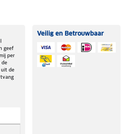
Veilig en Betrouwbaar
l
n geef
ij per
 de
 uit de
ntvang