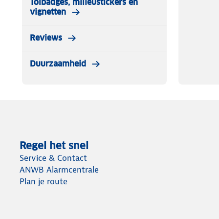
Tolbadges, milieustickers en
✔ 2x sneeuwsokken
vignetten
✔ Montagehandschoenen
✔ Plastic opbergtas
Reviews
✔ Montagehandleiding
Duurzaamheid
Regel het snel
Service & Contact
ANWB Alarmcentrale
Plan je route