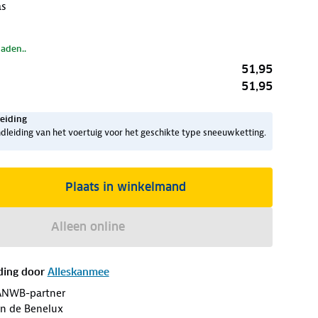
as
laden..
51,95
51,95
eiding
dleiding van het voertuig voor het geschikte type sneeuwketting.
Plaats in winkelmand
Alleen online
ding door
Alleskanmee
ANWB-partner
an de Benelux