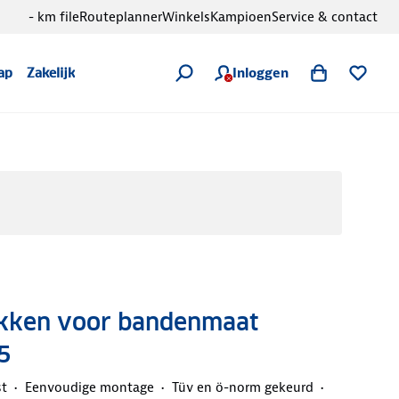
- km file
Routeplanner
Winkels
Kampioen
Service & contact
Inloggen
ap
Zakelijk
kken voor bandenmaat
5
st
Eenvoudige montage
Tüv en ö-norm gekeurd