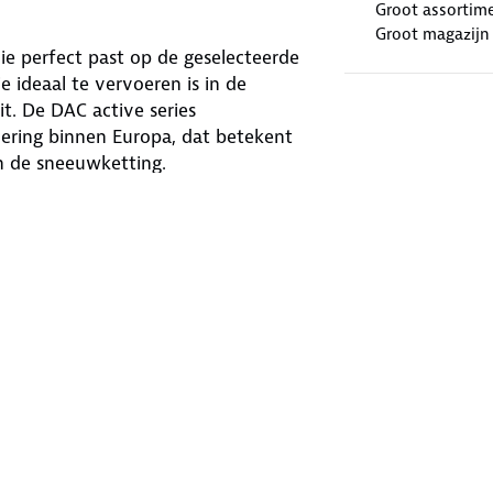
Groot assortim
Groot magazijn
e perfect past op de geselecteerde
ideaal te vervoeren is in de
t. De DAC active series
ering binnen Europa, dat betekent
an de sneeuwketting.
 geschikt voor
onderweg in winterse
eschikt voor de momenten wanneer er
ok heeft het Europese keurmerk (EN-
d toegestaan zijn en gezien worden
cht in Oostenrijk). De DAC-
4x4's en bestelwagens. De
gen waar heel weinig ruimte achter
paar millimeter dik is.
55/75R15