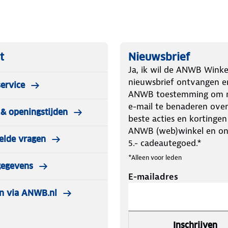
de wielen van jouw voertuig. Omdat
terst geschikt voor personenauto's,
erdichte opbergtas en kunnen dus
t
Nieuwsbrief
Ja, ik wil de ANWB Winke
nieuwsbrief ontvangen e
ervice
ANWB toestemming om m
e-mail te benaderen over
& openingstijden
s
beste acties en kortingen
ANWB (web)winkel en o
elde vragen
62-1
5.- cadeautegoed.*
 als eerste kunt pakken wanneer je ze
*Alleen voor leden
gegevens
E-mailadres
auto om met je knieën op te zitten,
n via ANWB.nl
aat 255/75R15
Inschrijven