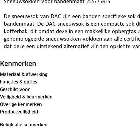
Sneeuwsokken voor bandenmaat 255/75R15
De sneeuwsok van DAC zijn een banden specifieke sok di
bandenmaat. De DAC-sneeuwsok is een compacte sok die 
kofferbak, dit omdat deze in een makkelijke opbergtas zi
gehomologeerde sneeuwsokken voldoen aan alle certific
dat deze een uitstekend alternatief zijn ten opzichte v
Waar is deze Sneeuwsokken voor bandenmaat 255/75R15
Kenmerken
De DAC-sneeuwsokken zijn het ideale hulpmiddel als je 
Materiaal & afwerking
omstandigheden terecht komt. De sneeuwsok is zeer g
Functies & opties
sneeuw en ijs op het wegdek liggen. Deze DAC-sneeuws
Geschikt voor
16662-1) voor sneeuwkettingen waardoor ze in ieder lan
Veiligheid & keurmerken
als echte sneeuwkettingen (behalve bij sneeuwkettingpli
Overige kenmerken
sneeuwsok is geschikt voor alle personenauto's, SUV's, 
Productveiligheid
sneeuwsokken zijn kortom uiterst geschikt voor voertui
het wiel beschikbaar is, omdat de sneeuwsok slechts een 
Bekijk alle kenmerken
Voordelen van deze Sneeuwsokken voor bandenmaat 2