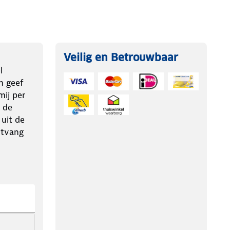
Veilig en Betrouwbaar
l
n geef
ij per
 de
 uit de
ntvang