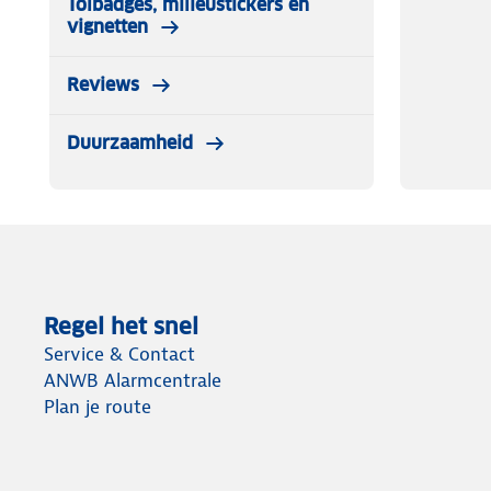
Tolbadges, milieustickers en
✔ 2x sneeuwsokken
vignetten
✔ Montagehandschoenen
✔ Plastic opbergtas
Reviews
✔ Montagehandleiding
Duurzaamheid
Regel het snel
Service & Contact
ANWB Alarmcentrale
Plan je route