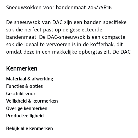
Sneeuwsokken voor bandenmaat 245/75R16
De sneeuwsok van DAC zijn een banden specifieke
sok die perfect past op de geselecteerde
bandenmaat. De DAC-sneeuwsok is een compacte
sok die ideaal te vervoeren is in de kofferbak, dit
omdat deze in een makkelijke opbergtas zit. De DAC
active series gehomologeerde sneeuwsokken
voldoen aan alle certificering binnen Europa, dat
Kenmerken
betekent dat deze een uitstekend alternatief zijn
Materiaal & afwerking
ten opzichte van de sneeuwketting.
Functies & opties
Waar is deze Sneeuwsokken voor bandenmaat
Geschikt voor
245/75R16 geschikt voor
Veiligheid & keurmerken
Overige kenmerken
De DAC-sneeuwsokken zijn het ideale hulpmiddel als
Productveiligheid
je onderweg in winterse omstandigheden terecht
komt. De sneeuwsok is zeer geschikt voor de
Bekijk alle kenmerken
momenten wanneer er sneeuw en ijs op het wegdek