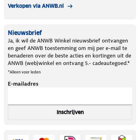
Verkopen via ANWB.nl
bandenmaat 245/75R16
✔ 2x sneeuwsokken
✔ Montagehandschoenen
Nieuwsbrief
✔ Plastic opbergtas
Ja, ik wil de ANWB Winkel nieuwsbrief ontvangen
✔ Montagehandleiding
en geef ANWB toestemming om mij per e-mail te
benaderen over de beste acties en kortingen uit de
ANWB (web)winkel en ontvang 5.- cadeautegoed.*
*Alleen voor leden
E-mailadres
Inschrijven