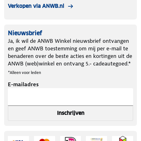
Verkopen via ANWB.nl
bandenmaat 265/65R17
✔ 2x sneeuwsokken
✔ Montagehandschoenen
Nieuwsbrief
✔ Plastic opbergtas
Ja, ik wil de ANWB Winkel nieuwsbrief ontvangen
✔ Montagehandleiding
en geef ANWB toestemming om mij per e-mail te
benaderen over de beste acties en kortingen uit de
ANWB (web)winkel en ontvang 5.- cadeautegoed.*
*Alleen voor leden
E-mailadres
Inschrijven