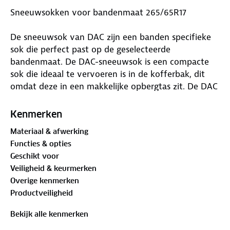
Sneeuwsokken voor bandenmaat 265/65R17
De sneeuwsok van DAC zijn een banden specifieke
sok die perfect past op de geselecteerde
bandenmaat. De DAC-sneeuwsok is een compacte
sok die ideaal te vervoeren is in de kofferbak, dit
omdat deze in een makkelijke opbergtas zit. De DAC
active series gehomologeerde sneeuwsokken
voldoen aan alle certificering binnen Europa, dat
Kenmerken
betekent dat deze een uitstekend alternatief zijn
Materiaal & afwerking
ten opzichte van de sneeuwketting.
Functies & opties
Waar is deze Sneeuwsokken voor bandenmaat
Geschikt voor
265/65R17 geschikt voor
Veiligheid & keurmerken
Overige kenmerken
De DAC-sneeuwsokken zijn het ideale hulpmiddel als
Productveiligheid
je onderweg in winterse omstandigheden terecht
komt. De sneeuwsok is zeer geschikt voor de
Bekijk alle kenmerken
momenten wanneer er sneeuw en ijs op het wegdek