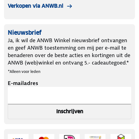
Verkopen via ANWB.nl
bandenmaat 255/40R17
✔ 2x sneeuwsokken
✔ Montagehandschoenen
Nieuwsbrief
✔ Plastic opbergtas
Ja, ik wil de ANWB Winkel nieuwsbrief ontvangen
✔ Montagehandleiding
en geef ANWB toestemming om mij per e-mail te
benaderen over de beste acties en kortingen uit de
ANWB (web)winkel en ontvang 5.- cadeautegoed.*
*Alleen voor leden
E-mailadres
Inschrijven