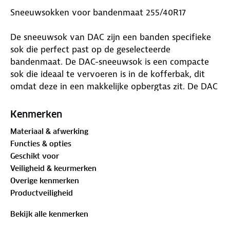
Sneeuwsokken voor bandenmaat 255/40R17
De sneeuwsok van DAC zijn een banden specifieke
sok die perfect past op de geselecteerde
bandenmaat. De DAC-sneeuwsok is een compacte
sok die ideaal te vervoeren is in de kofferbak, dit
omdat deze in een makkelijke opbergtas zit. De DAC
active series gehomologeerde sneeuwsokken
voldoen aan alle certificering binnen Europa, dat
Kenmerken
betekent dat deze een uitstekend alternatief zijn
Materiaal & afwerking
ten opzichte van de sneeuwketting.
Functies & opties
Waar is deze Sneeuwsokken voor bandenmaat
Geschikt voor
255/40R17 geschikt voor
Veiligheid & keurmerken
Overige kenmerken
De DAC-sneeuwsokken zijn het ideale hulpmiddel als
Productveiligheid
je onderweg in winterse omstandigheden terecht
komt. De sneeuwsok is zeer geschikt voor de
Bekijk alle kenmerken
momenten wanneer er sneeuw en ijs op het wegdek