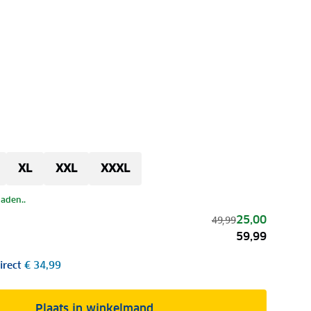
XL
XXL
XXXL
laden..
25,00
49,99
59,99
irect
€ 34,99
Plaats in winkelmand