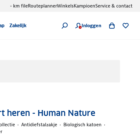
- km file
Routeplanner
Winkels
Kampioen
Service & contact
Inloggen
ap
Zakelijk
rt heren - Human Nature
ollectie
Antidiefstalzakje
Biologisch katoen
r