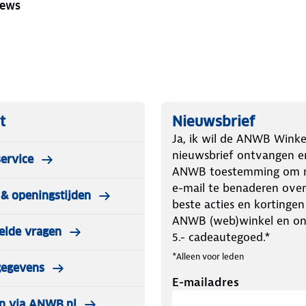
iews
t
Nieuwsbrief
Ja, ik wil de ANWB Winke
nieuwsbrief ontvangen e
ervice
ANWB toestemming om m
e-mail te benaderen over
& openingstijden
beste acties en kortingen
ANWB (web)winkel en o
elde vragen
5.- cadeautegoed.*
*Alleen voor leden
gegevens
E-mailadres
n via ANWB.nl