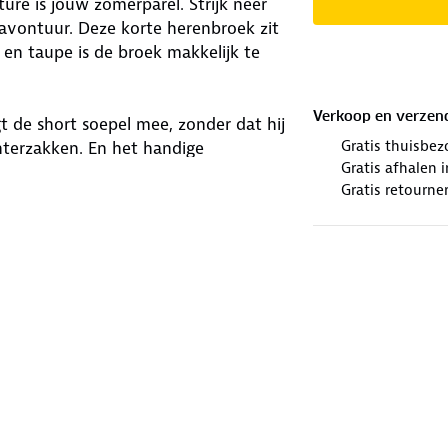
re is jouw zomerparel. Strijk neer
 avontuur. Deze korte herenbroek zit
y en taupe is de broek makkelijk te
Verkoop en verzen
 de short soepel mee, zonder dat hij
Gratis thuisbez
hterzakken. En het handige
Gratis afhalen
ilig zijn opgeborgen. Zin in een
Gratis retourne
lemaal klaar voor!
staan
winkels. Wij geven er een nieuwe