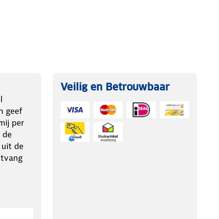
Veilig en Betrouwbaar
l
n geef
ij per
 de
 uit de
ntvang