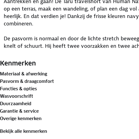
Aantrekken en gaan! De Taru travelshort van Human Natu
op een terras, maak een wandeling, of plan een dag vol
heerlijk. En dat verdien je! Dankzij de frisse kleuren nav
combineren.
De pasvorm is normaal en door de lichte stretch beweegt
knelt of schuurt. Hij heeft twee voorzakken en twee ac
antidiefstalzakje zorgt ervoor dat waardevolle spullen ve
onbezorgde zomer? Bestel de Taru short en je bent er he
Kenmerken
Materiaal & afwerking
Bewust onderweg met hergebruikt materiaal:
Pasvorm & draagcomfort
77%
biologisch katoen
, 15%
gerecycled polyester
, 8% ela
Functies & opties
Wasvoorschrift
Is je kleding aan vervanging toe? Lever het in bij onze 
Duurzaamheid
bestemming aan.
Garantie & service
Overige kenmerken
Bekijk alle kenmerken